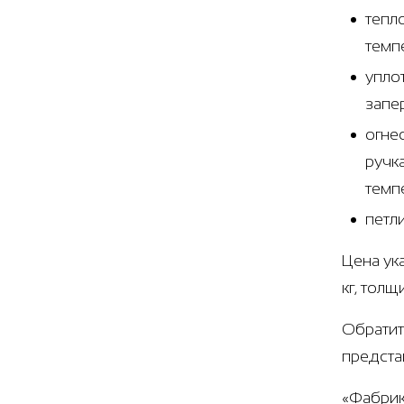
тепл
темп
упло
запе
огне
ручк
темп
петл
Цена ук
кг, тол
Обратит
предста
«Фабрик