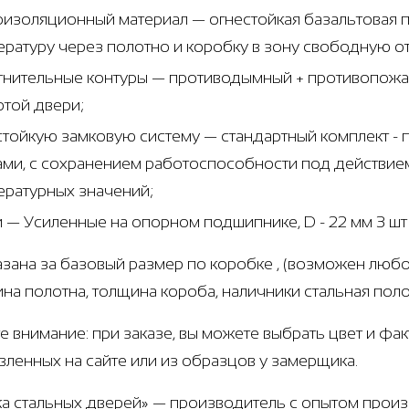
оизоляционный материал — огнестойкая базальтовая п
ературу через полотно и коробку в зону свободную о
тнительные контуры — противодымный + противопожар
ртой двери;
стойкую замковую систему — стандартный комплект 
ами, с сохранением работоспособности под действием
ературных значений;
и — Усиленные на опорном подшипнике, D - 22 мм 3 ш
азана за базовый размер по коробке , (возможен любо
щина полотна, толщина короба, наличники стальная пол
е внимание: при заказе, вы можете выбрать цвет и фа
вленных на сайте или из образцов у замерщика.
а стальных дверей» — производитель с опытом произв