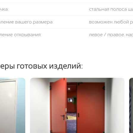
чка:
стальная полоса ш
вление вашего размера:
возможен любой 
ление открывания:
левое / правое, н
крывания:
180 градусов
тель:
противодымный + 
еры готовых изделий:
ение полотна и коробки:
огнестойкая базал