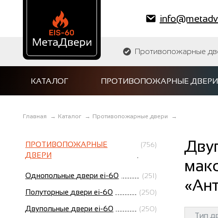
info@metadve
Противопожарные двер
КАТАЛОГ
ПРОТИВОПОЖАРНЫЕ ДВЕРИ
Главная
→
Каталог
→
Противопожарные двери
→
Дву
ПРОТИВОПОЖАРНЫЕ
(756)
ДВЕРИ
мак
Однопольные двери ei-60
(251)
«Ант
Полуторные двери ei-60
(250)
Двупольные двери ei-60
(250)
Тип д