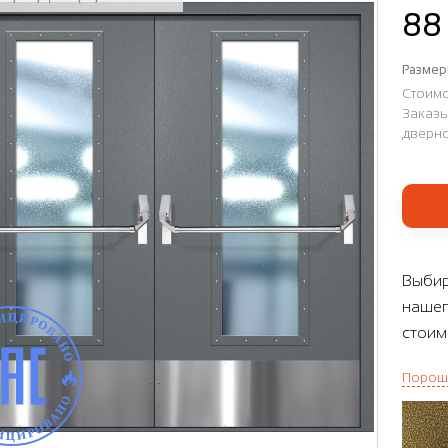
88
Размер
Стоимо
Заказы
дверно
Выбир
нашег
стоим
Порош