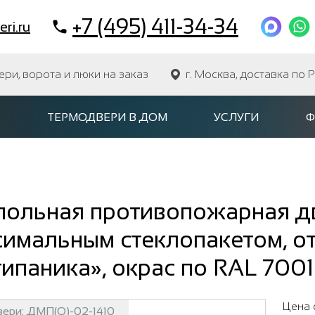
+7 (495) 411-34-34
ri.ru
и, ворота и люки на заказ
г. Москва, доставка по 
ТЕРМОДВЕРИ В ДОМ
УСЛУГИ
Ф
польная противопожарная дв
симальным стеклопакетом, о
ипаника», окрас по RAL 7001
Цена 
вери:
ДМП(О)-02-1410