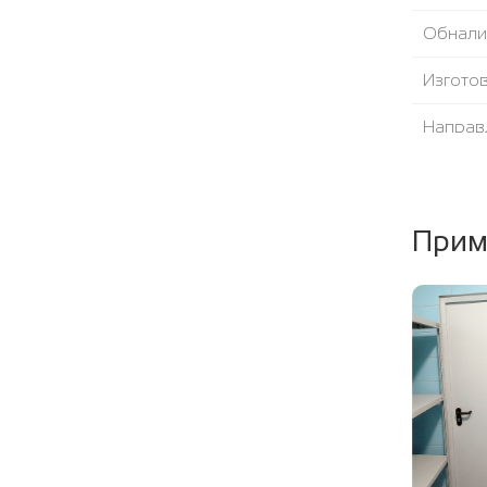
Обнали
Изгото
Направ
Угол от
Уплотни
Прим
Наполн