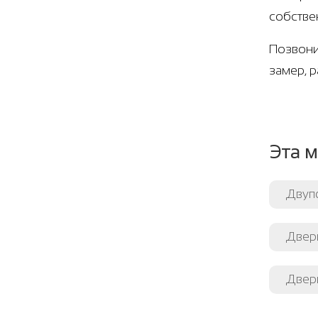
собстве
Позвони
замер, 
Эта м
Двуп
Двери
Двер