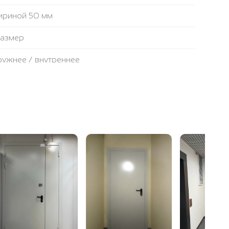
ириной 50 мм
размер
аружнее / внутреннее
противопожарная лента
ьтовая плита