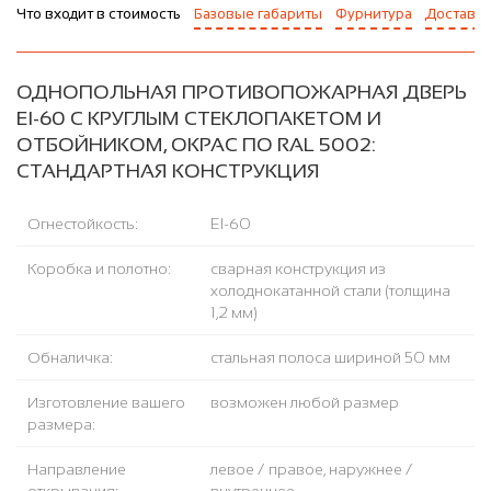
Что входит в стоимость
Базовые габариты
Фурнитура
Доставка
ОДНОПОЛЬНАЯ ПРОТИВОПОЖАРНАЯ ДВЕРЬ
EI-60 С КРУГЛЫМ СТЕКЛОПАКЕТОМ И
ОТБОЙНИКОМ, ОКРАС ПО RAL 5002:
СТАНДАРТНАЯ КОНСТРУКЦИЯ
Огнестойкость:
EI-60
Коробка и полотно:
сварная конструкция из
холоднокатанной стали (толщина
1,2 мм)
Обналичка:
стальная полоса шириной 50 мм
Изготовление вашего
возможен любой размер
размера:
Направление
левое / правое, наружнее /