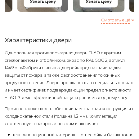
Узнать цену
Узнать цену
Узна
Смотреть ещё
Характеристики двери
Однопольная противопожарная дверь EI-60 с круглым
стеклопакетом и отбойником, окрас по RAL 5002, артикул
1449 от «Фабрики стальных дверей» предназначена для
защиты от пожара, а также распространения токсичных
продуктов горения. Дверь прошла тесты в специальных печах
и имеет сертификат, подтверждающий предел огнестойкости
EI-60. Время эффективной защиты равняется одному часу.
Прочность и жесткость обеспечивает сварная конструкция из
холоднокатанной стали (толщина 1,2 мм). Комплектация
соответствует пожарным нормам и включает:
теплоизоляционный материал — огнестойкая базальтовая