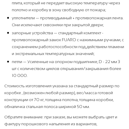
плита, который не передает высокую температуру через
полотно и коробку в зону свободную от пожара;
уплотнители — противодымный + противопожарная лента.
Они исключают сквозняки при закрытой двери;
запорные устройства — стандартный комплект -
противопожарный замок FUARO с нажимными ручками, с
сохранением работоспособности под действием пламени
и экстремальных температурных значений;
петли — Усиленные на опорном подшипнике, D - 22 мм 3
шт с количеством циклов открывания/закрывания более
10 000.
Стоимость изготовления указана за стандартный размер по
коробке , (возможен любой размер), вес/масса готовой
конструкции от 70 кг, толщина полотна, толщина коробки,
обналичка стальная полоса шириной 50 мм.
Обратите внимание: при заказе, вы можете выбрать цвет и
фактуру порошкового напыления из вариантов,