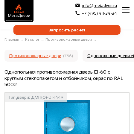
info@metadveri.ru
+7 (495) 411-34-34
Запросить расчет
Главная
→
Каталог
→
Противопожарные двери
→
Противопожарные двери
(756)
Однопольные двери e
Однопольная противопожарная дверь EI-60 с
круглым стеклопакетом и отбойником, окрас по RAL
5002
Тип двери:
ДМП(О)-01-1449