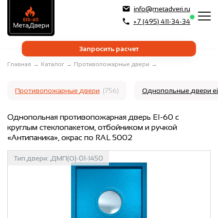
info@metadveri.ru
+7 (495) 411-34-34
Запросить расчет
Главная
→
Каталог
→
Противопожарные двери
→
Противопожарные двери
(756)
Однопольные двери e
Однопольная противопожарная дверь EI-60 с
круглым стеклопакетом, отбойником и ручкой
«Антипаника», окрас по RAL 5002
Тип двери:
ДМП(О)-01-1450