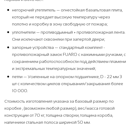
негорючий утеплитель — огнестойкая базальтовая плита,
который не передает высокую температуру через
полотно и коробку в зону свободную от пожара;
уплотнители — противодымный + противопожарная лента.
Они исключают сквозняки при запертой двери;
запорные устройства — стандартный комплект -
противопожарный замок FUARO с нажимными ручками, с
сохранением работоспособности под действием пламени
и экстремальных температурных значений;
петли — Усиленные на опорном подшипнике, D - 22 мм 3
шт с количеством циклов открывания/закрывания более
10 000.
Стоимость изготовления указана за базовый размер по
коробке , (возможен любой размер), вес/масса готовой
конструкции от 70 кг, толщина створки, толщина короба,
наличники стальная полоса шириной 50 мм.