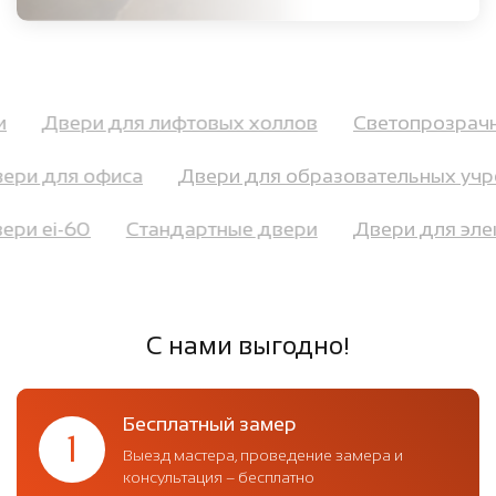
ри
Двери для лифтовых холлов
Светопрозра
ри для офиса
Двери для образовательных учр
вери ei-60
Стандартные двери
Двери для э
С нами выгодно!
Бесплатный замер
1
Выезд мастера, проведение замера и
консультация – бесплатно