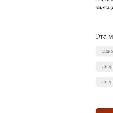
замерщи
Эта м
Одно
Двер
Двери