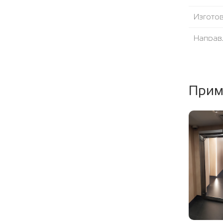
Изгото
Направ
Угол от
Уплотни
Прим
Наполн