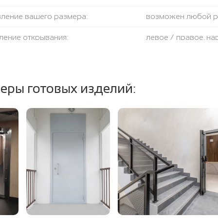
вление вашего размера:
возможен любой 
ление открывания:
левое / правое, н
крывания:
180 градусов
тель:
противодымный + 
еры готовых изделий:
ение полотна и коробки:
огнестойкая базал