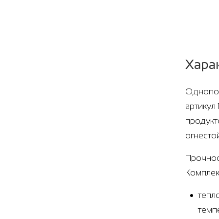
Хара
Однопол
артикул
продукт
огнесто
Прочнос
Комплек
тепл
темп