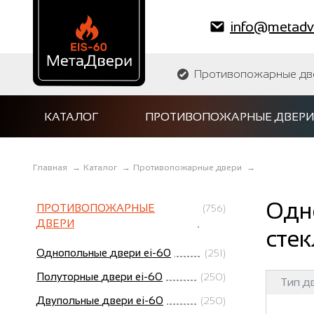
info@metadve
Противопожарные двер
КАТАЛОГ
ПРОТИВОПОЖАРНЫЕ ДВЕРИ
Главная
→
Каталог
→
Противопожарные двери
→
Одн
ПРОТИВОПОЖАРНЫЕ
(756)
ДВЕРИ
стек
Однопольные двери ei-60
(251)
Полуторные двери ei-60
(250)
Тип д
Двупольные двери ei-60
(250)