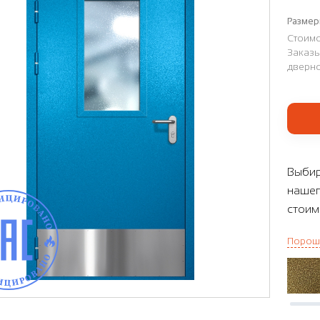
Размер
Стоимо
Заказы
дверно
Выбир
нашег
стоим
Порош