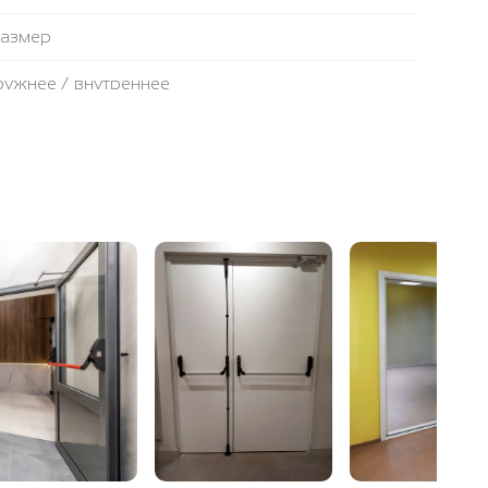
размер
аружнее / внутреннее
противопожарная лента
ьтовая плита