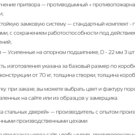
тнение притвора — противодымный + противопожарная
и;
стойкую замковую систему — стандартный комплект 
ами, с сохранением работоспособности под действием
ений;
и — Усиленные на опорном подшипнике, D - 22 мм 3 ш
ть изготовления указана за базовый размер по коробк
 конструкции от 70 кг, толщина створки, толщина коро
тку: при заказе, вы можете выбрать цвет и фактуру по
вленных на сайте или из образцов у замерщика.
а стальных дверей» — производитель с опытом произв
нными производственными цехами.
е предзаказ через сайт, чтобы купить противопожарн