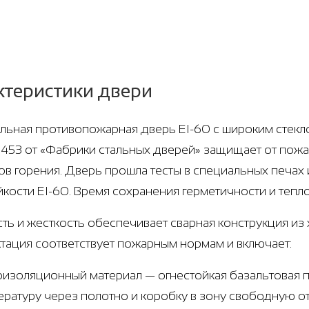
ктеристики двери
ьная противопожарная дверь EI-60 с широким стекло
 1453 от «Фабрики стальных дверей» защищает от пожа
ов горения. Дверь прошла тесты в специальных печа
йкости EI-60. Время сохранения герметичности и тепл
ть и жесткость обеспечивает сварная конструкция из х
тация соответствует пожарным нормам и включает:
оизоляционный материал — огнестойкая базальтовая п
ературу через полотно и коробку в зону свободную о