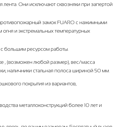
 лента. Они исключают сквозняки при запертой
- противопожарный замок FUARO с нажимными
 огня и экстремальных температурных
т с большим ресурсом работы.
е , (возможен любой размер), вес/масса
бки, наличники стальная полоса шириной 50 мм.
рошкового покрытия из вариантов,
одства металлоконструкций более 10 лет и
ую дверь по вашим размерам. Бесплатный вызов