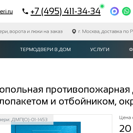
+7 (495) 411-34-34
ri.ru
и, ворота и люки на заказ
г. Москва, доставка по 
ТЕРМОДВЕРИ В ДОМ
УСЛУГИ
Ф
опольная противопожарная 
лопакетом и отбойником, ок
Цена 
вери:
ДМП(О)-01-1453
20