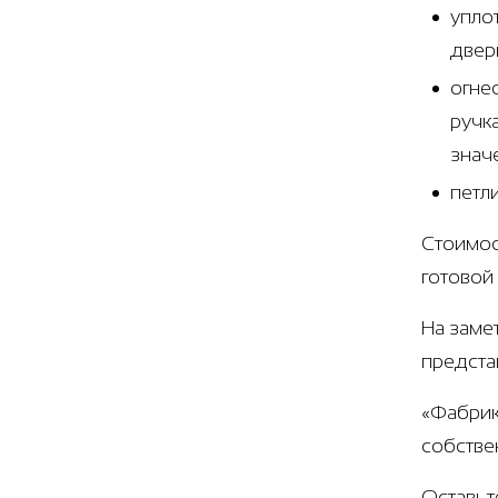
упло
двер
огне
ручк
знач
петл
Стоимос
готовой
На заме
предста
«Фабрик
собстве
Оставьт