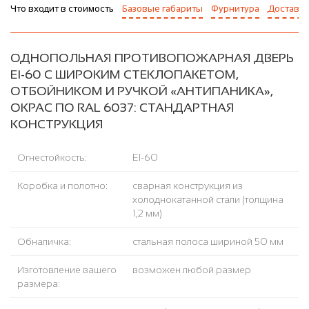
Что входит в стоимость
Базовые габариты
Фурнитура
Доставка
ОДНОПОЛЬНАЯ ПРОТИВОПОЖАРНАЯ ДВЕРЬ
EI-60 С ШИРОКИМ СТЕКЛОПАКЕТОМ,
ОТБОЙНИКОМ И РУЧКОЙ «АНТИПАНИКА»,
ОКРАС ПО RAL 6037: СТАНДАРТНАЯ
КОНСТРУКЦИЯ
Огнестойкость:
EI-60
Коробка и полотно:
сварная конструкция из
холоднокатанной стали (толщина
1,2 мм)
Обналичка:
стальная полоса шириной 50 мм
Изготовление вашего
возможен любой размер
размера: