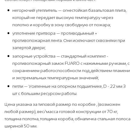
негорючий утеплитель — огнестойкая базальтовая плита,
который не передает высокую температуру через
полотно и коробку в зону свободную от пожара;
уплотнение притвора — противодымный +
противопожарная лента. Они исключают сквозняки при
запертой двери;
запорные устройства — стандартный комплект -
противопожарный замок FUARO с нажимными ручками, с
сохранением работоспособности под действием пламени
и экстремальных температурных значений;
петли — Усиленные на опорном подшипнике, D - 22 мм 3
шт с большим ресурсом работы.
Цена указана за типовой размер по коробке , (возможен
любой размер), вес/масса готовой конструкции от 70 кг,
толщина полотна, толщина короба, обналичка стальная полоса
шириной 50 мм.