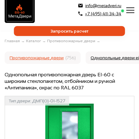
info@metadveri.ru
+7 (495) 411-34-34
Запросить расчет
Главная
→
Каталог
→
Противопожарные двери
→
Противопожарные двери
(756)
Однопольные двери e
Однопольная противопожарная дверь EI-60 с
широким стеклопакетом, отбойником и ручкой
«Антипаника», окрас по RAL 6037
Тип двери:
ДМП(О)-01-1527