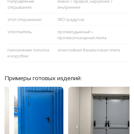
Направление
левое / правое, наружнее /
открывания:
внутреннее
Угол открывания:
180 градусов
Уплотнитель:
противодымный +
противопожарная лента
Наполнение полотна
огнестойкая базальтовая плита
и коробки:
Примеры готовых изделий: