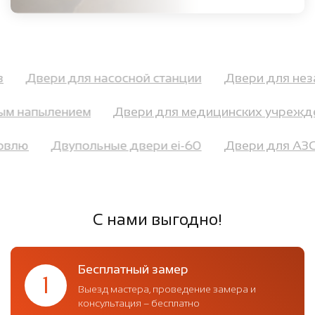
ов
Двери для насосной станции
Двери для н
м напылением
Двери для медицинских учрежде
кровлю
Двупольные двери ei-60
Двери для А
С нами выгодно!
Бесплатный замер
1
Выезд мастера, проведение замера и
консультация – бесплатно