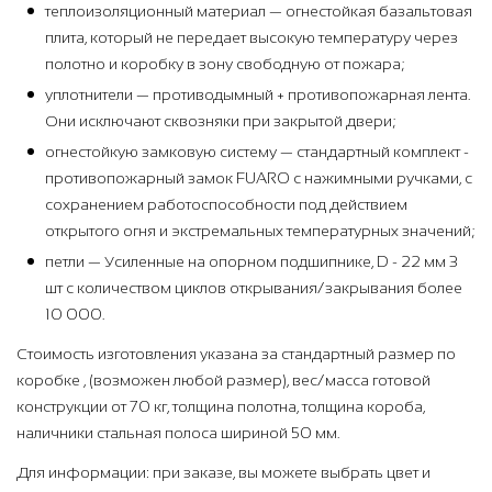
теплоизоляционный материал — огнестойкая базальтовая
плита, который не передает высокую температуру через
полотно и коробку в зону свободную от пожара;
уплотнители — противодымный + противопожарная лента.
Они исключают сквозняки при закрытой двери;
огнестойкую замковую систему — стандартный комплект -
противопожарный замок FUARO с нажимными ручками, с
сохранением работоспособности под действием
открытого огня и экстремальных температурных значений;
петли — Усиленные на опорном подшипнике, D - 22 мм 3
шт с количеством циклов открывания/закрывания более
10 000.
Стоимость изготовления указана за стандартный размер по
коробке , (возможен любой размер), вес/масса готовой
конструкции от 70 кг, толщина полотна, толщина короба,
наличники стальная полоса шириной 50 мм.
Для информации: при заказе, вы можете выбрать цвет и