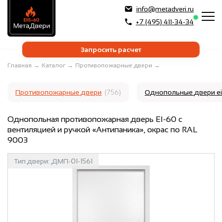
info@metadveri.ru
+7 (495) 411-34-34
Запросить расчет
Главная
→
Каталог
→
Противопожарные двери
→
Противопожарные двери
(756)
Однопольные двери e
Однопольная противопожарная дверь EI-60 с
вентиляцией и ручкой «Антипаника», окрас по RAL
9003
Тип двери:
ДМП-01-1561