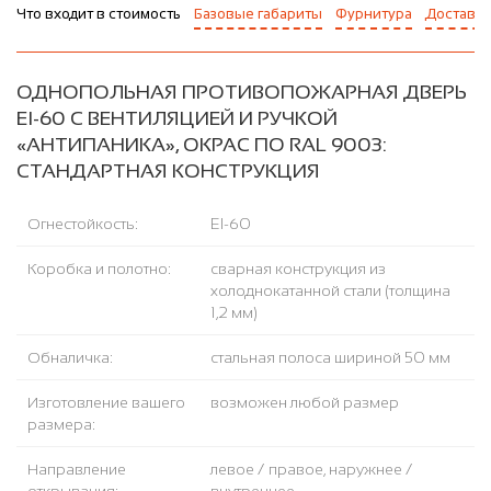
Что входит в стоимость
Базовые габариты
Фурнитура
Доставка
ОДНОПОЛЬНАЯ ПРОТИВОПОЖАРНАЯ ДВЕРЬ
EI-60 С ВЕНТИЛЯЦИЕЙ И РУЧКОЙ
«АНТИПАНИКА», ОКРАС ПО RAL 9003:
СТАНДАРТНАЯ КОНСТРУКЦИЯ
Огнестойкость:
EI-60
Коробка и полотно:
сварная конструкция из
холоднокатанной стали (толщина
1,2 мм)
Обналичка:
стальная полоса шириной 50 мм
Изготовление вашего
возможен любой размер
размера:
Направление
левое / правое, наружнее /