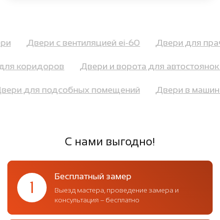
вери
Двери с вентиляцией ei-60
Двери для п
ля коридоров
Двери и ворота для автостоянок и
Двери для подсобных помещений
Двери в маши
С нами выгодно!
Бесплатный замер
1
Выезд мастера, проведение замера и
консультация – бесплатно