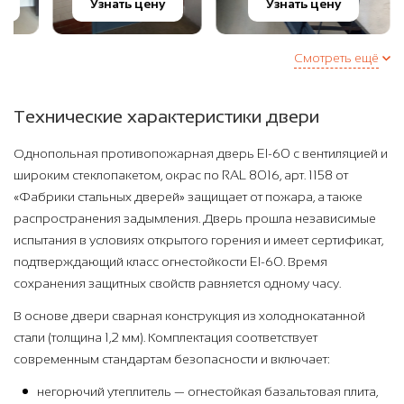
Узнать цену
Узнать цену
У
Смотреть ещё
Технические характеристики двери
Однопольная противопожарная дверь EI-60 с вентиляцией и
широким стеклопакетом, окрас по RAL 8016, арт. 1158 от
«Фабрики стальных дверей» защищает от пожара, а также
распространения задымления. Дверь прошла независимые
испытания в условиях открытого горения и имеет сертификат,
подтверждающий класс огнестойкости EI-60. Время
сохранения защитных свойств равняется одному часу.
В основе двери сварная конструкция из холоднокатанной
стали (толщина 1,2 мм). Комплектация соответствует
современным стандартам безопасности и включает:
негорючий утеплитель — огнестойкая базальтовая плита,