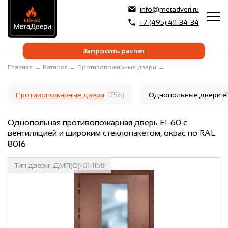
info@metadveri.ru
+7 (495) 411-34-34
Запросить расчет
Главная
→
Каталог
→
Противопожарные двери
→
Противопожарные двери
(756)
Однопольные двери e
Однопольная противопожарная дверь EI-60 с
вентиляцией и широким стеклопакетом, окрас по RAL
8016
Тип двери:
ДМП(О)-01-1158