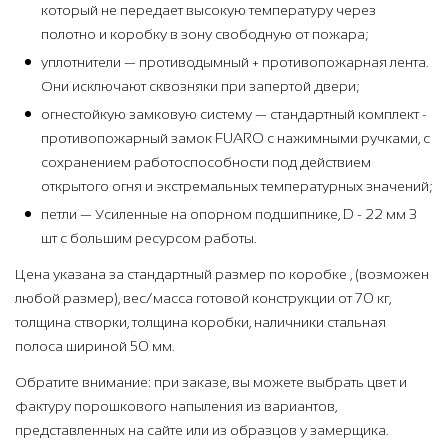
который не передает высокую температуру через
полотно и коробку в зону свободную от пожара;
уплотнители — противодымный + противопожарная лента.
Они исключают сквозняки при запертой двери;
огнестойкую замковую систему — стандартный комплект -
противопожарный замок FUARO с нажимными ручками, с
сохранением работоспособности под действием
открытого огня и экстремальных температурных значений;
петли — Усиленные на опорном подшипнике, D - 22 мм 3
шт с большим ресурсом работы.
Цена указана за стандартный размер по коробке , (возможен
любой размер), вес/масса готовой конструкции от 70 кг,
толщина створки, толщина коробки, наличники стальная
полоса шириной 50 мм.
Обратите внимание: при заказе, вы можете выбрать цвет и
фактуру порошкового напыления из вариантов,
представленных на сайте или из образцов у замерщика.