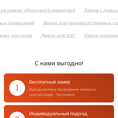
 для комнат уборочного инвентаря
Двери с дов
ых помещений
Двери для производственных зда
тиниц, хостелов
Двери для АЗС
Двери антипа
С нами выгодно!
Бесплатный замер
1
Выезд мастера, проведение замера и
консультация – бесплатно
Индивидуальный подход