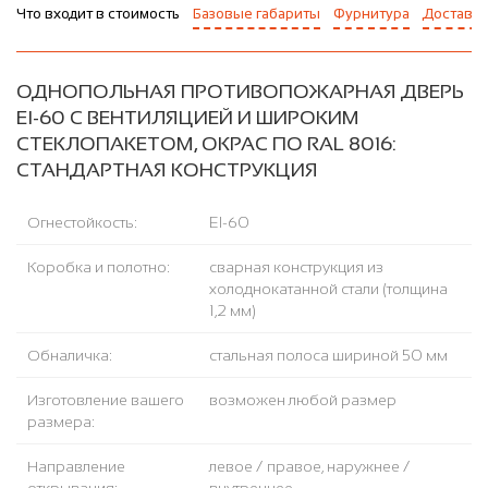
Что входит в стоимость
Базовые габариты
Фурнитура
Доставка
ОДНОПОЛЬНАЯ ПРОТИВОПОЖАРНАЯ ДВЕРЬ
EI-60 С ВЕНТИЛЯЦИЕЙ И ШИРОКИМ
СТЕКЛОПАКЕТОМ, ОКРАС ПО RAL 8016:
СТАНДАРТНАЯ КОНСТРУКЦИЯ
Огнестойкость:
EI-60
Коробка и полотно:
сварная конструкция из
холоднокатанной стали (толщина
1,2 мм)
Обналичка:
стальная полоса шириной 50 мм
Изготовление вашего
возможен любой размер
размера:
Направление
левое / правое, наружнее /