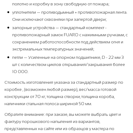
полотно и коробку в зону свободную от пожара;
уплотнители — противодымный + противопожарная лента.
Они исключают сквозняки при запертой двери;
запорные устройства — стандартный комплект -
противопожарный замок FUARO с нажимными ручками, с
сохранением работоспособности под действием огня и
экстремальных температурных значений;
петли — Усиленные на опорном подшипнике, D - 22 мм 3
шт с количеством циклов открывания/закрывания более
10 000.
Стоимость изготовления указана за стандартный размер по
коробке , (возможен любой размер), вес/масса готовой
конструкции от 70 кг, толщина створки, толщина короба,
наличники стальная полоса шириной 50 мм.
Обратите внимание: при заказе, вы можете выбрать цвет и
фактуру порошкового напыления из вариантов,
представленных на сайте или из образцов у мастера по