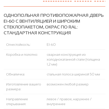
ОДНОПОЛЬНАЯ ПРОТИВОПОЖАРНАЯ ДВЕРЬ
EI-60 С ВЕНТИЛЯЦИЕЙ И ШИРОКИМ
СТЕКЛОПАКЕТОМ, ОКРАС ПО RAL:
СТАНДАРТНАЯ КОНСТРУКЦИЯ
Огнестойкость:
EI-60
Коробка и полотно:
сварная конструкция из
холоднокатанной стали (толщина
1,2 мм)
Обналичка:
стальная полоса шириной 50 мм
Изготовление вашего
возможен любой размер
размера:
Направление
левое / правое, наружнее /
открывания:
внутреннее