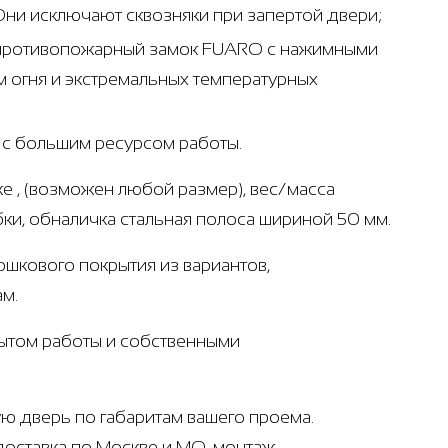
Они исключают сквозняки при запертой двери;
- противопожарный замок FUARO с нажимными
 огня и экстремальных температурных
т с большим ресурсом работы.
е , (возможен любой размер), вес/масса
бки, обналичка стальная полоса шириной 50 мм.
рошкового покрытия из вариантов,
ам.
ытом работы и собственными
ую дверь по габаритам вашего проема.
доставка по Москве и МО, монтаж.