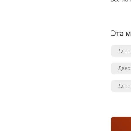
Эта м
Двер
Двер
Двери