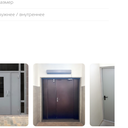
размер
аружнее / внутреннее
противопожарная лента
ьтовая плита