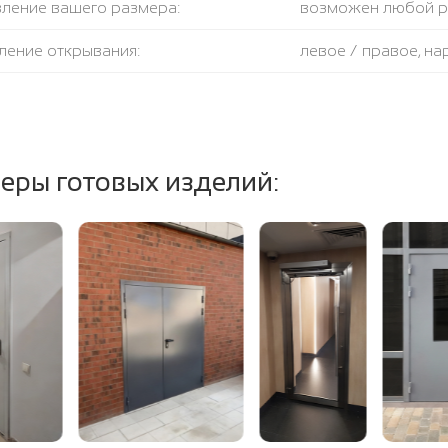
вление вашего размера:
возможен любой 
ление открывания:
левое / правое, н
крывания:
180 градусов
тель:
противодымный + 
еры готовых изделий:
ение полотна и коробки:
огнестойкая базал