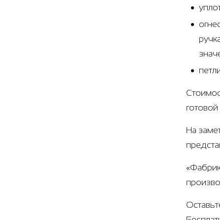
упло
огне
ручк
знач
петл
Стоимос
готовой
На заме
предста
«Фабрик
произво
Оставьт
Бесплат