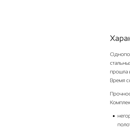
Хара
Однопол
стальны
прошла 
Время с
Прочнос
Комплек
него
поло