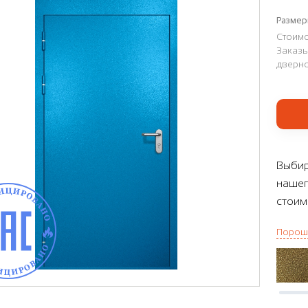
Размер
Стоимо
Заказы
дверно
Выбир
нашег
стоим
Порош