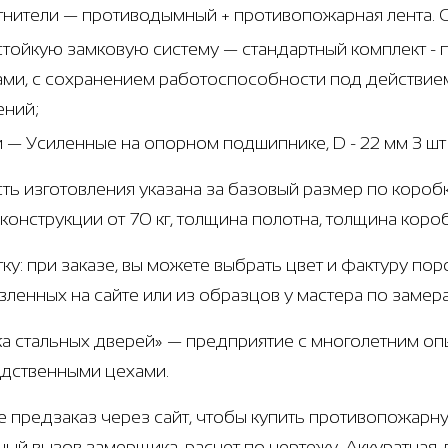
тнители — противодымный + противопожарная лента. 
стойкую замковую систему — стандартный комплект 
ами, с сохранением работоспособности под действием
ений;
и — Усиленные на опорном подшипнике, D - 22 мм 3 ш
ть изготовления указана за базовый размер по коробк
 конструкции от 70 кг, толщина полотна, толщина коро
тку: при заказе, вы можете выбрать цвет и фактуру по
вленных на сайте или из образцов у мастера по замер
а стальных дверей» — предприятие с многолетним оп
дственными цехами.
е предзаказ через сайт, чтобы купить противопожарн
ный вызов замерщика, расчет по чертежу. Аккуратная 