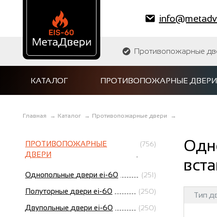
info@metadve
Противопожарные двер
КАТАЛОГ
ПРОТИВОПОЖАРНЫЕ ДВЕРИ
Главная
→
Каталог
→
Противопожарные двери
→
Одн
ПРОТИВОПОЖАРНЫЕ
(756)
ДВЕРИ
вста
Однопольные двери ei-60
(251)
Полуторные двери ei-60
(250)
Тип д
Двупольные двери ei-60
(250)