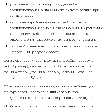
уплотнение притвора — противодымный +
противопожарная лента. Они исключают сквозняки при
запертой двери;
запорные устройства — стандартный комплект -
противопожарный замок FUARO с нажимными ручками, с
сохранением работоспособности под действием
открытого огня и экстремальных температурных значений;
петли — Усиленные на опорном подшипнике, D - 22 мм 3
шт с большим ресурсом работы.
Цена указана за типовой размер по коробке , (возможен
любой размер), вес/масса готовой конструкции от 70 кг,
толщина створки, толщина коробки, наличники стальная
полоса шириной 50 мм.
Обратите внимание: при заказе, вы можете выбрать цвет и
фактуру порошкового покрытия из вариантов,
представленных на сайте или из образцов у замерщика.
«Фабрика стальных дверей» — производитель с опытом