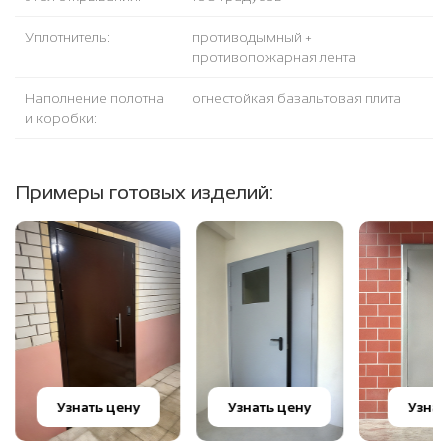
Уплотнитель:
противодымный +
противопожарная лента
Наполнение полотна
огнестойкая базальтовая плита
и коробки:
Примеры готовых изделий:
Узнать цену
Узнать цену
Узнат