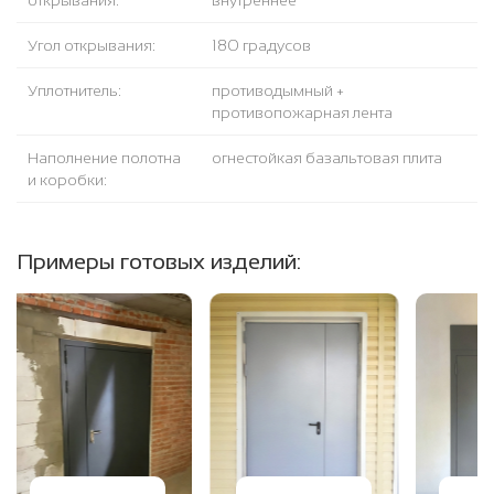
открывания:
внутреннее
Угол открывания:
180 градусов
Уплотнитель:
противодымный +
противопожарная лента
Наполнение полотна
огнестойкая базальтовая плита
и коробки:
Примеры готовых изделий: