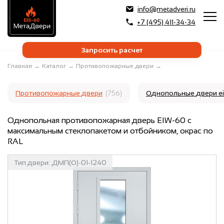
info@metadveri.ru
+7 (495) 411-34-34
Запросить расчет
Главная
→
Каталог
→
Противопожарные двери
→
Противопожарные двери
(756)
Однопольные двери e
Однопольная противопожарная дверь EIW-60 с
максимальным стеклопакетом и отбойником, окрас по
RAL
Тип двери:
ДМП(О)-01-1240