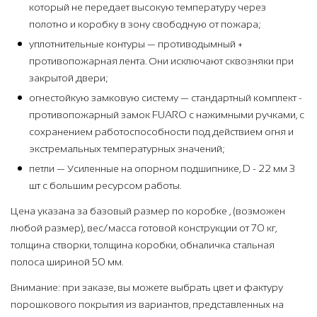
который не передает высокую температуру через
полотно и коробку в зону свободную от пожара;
уплотнительные контуры — противодымный +
противопожарная лента. Они исключают сквозняки при
закрытой двери;
огнестойкую замковую систему — стандартный комплект -
противопожарный замок FUARO с нажимными ручками, с
сохранением работоспособности под действием огня и
экстремальных температурных значений;
петли — Усиленные на опорном подшипнике, D - 22 мм 3
шт с большим ресурсом работы.
Цена указана за базовый размер по коробке , (возможен
любой размер), вес/масса готовой конструкции от 70 кг,
толщина створки, толщина коробки, обналичка стальная
полоса шириной 50 мм.
Внимание: при заказе, вы можете выбрать цвет и фактуру
порошкового покрытия из вариантов, представленных на