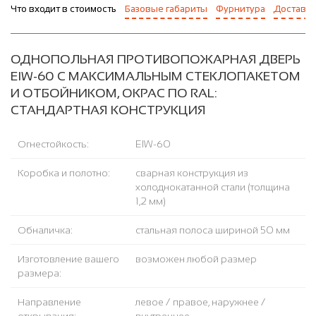
Что входит в стоимость
Базовые габариты
Фурнитура
Доставка
ОДНОПОЛЬНАЯ ПРОТИВОПОЖАРНАЯ ДВЕРЬ
EIW-60 С МАКСИМАЛЬНЫМ СТЕКЛОПАКЕТОМ
И ОТБОЙНИКОМ, ОКРАС ПО RAL:
СТАНДАРТНАЯ КОНСТРУКЦИЯ
Огнестойкость:
EIW-60
Коробка и полотно:
сварная конструкция из
холоднокатанной стали (толщина
1,2 мм)
Обналичка:
стальная полоса шириной 50 мм
Изготовление вашего
возможен любой размер
размера:
Направление
левое / правое, наружнее /