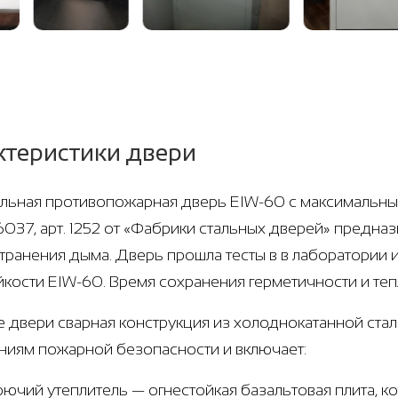
ктеристики двери
ьная противопожарная дверь EIW-60 с максимальным 
6037, арт. 1252 от «Фабрики стальных дверей» предназ
транения дыма. Дверь прошла тесты в в лаборатории 
йкости EIW-60. Время сохранения герметичности и те
е двери сварная конструкция из холоднокатанной стали
ниям пожарной безопасности и включает:
рючий утеплитель — огнестойкая базальтовая плита, 