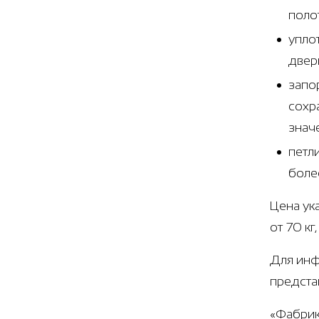
поло
упло
двер
запо
сохр
знач
петл
боле
Цена ук
от 70 к
Для инф
предста
«Фабрик