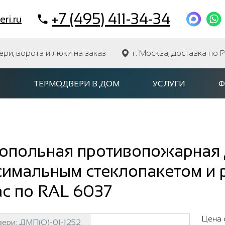
+7 (495) 411-34-34
ri.ru
и, ворота и люки на заказ
г. Москва, доставка по 
ТЕРМОДВЕРИ В ДОМ
УСЛУГИ
Ф
опольная противопожарная 
имальным стеклопакетом и р
с по RAL 6037
Цена 
вери:
ДМП(О)-01-1252