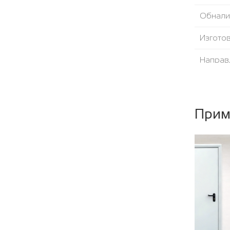
Обнали
Изгото
Направ
Угол от
Уплотни
Прим
Наполн