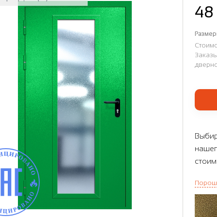
48
Размер
Стоимо
Заказы
дверно
Выбир
нашег
стоим
Порош