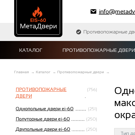
info@metadve
Противопожарные двер
КАТАЛОГ
ПРОТИВОПОЖАРНЫЕ ДВЕРИ
Главная
→
Каталог
→
Противопожарные двери
→
Одн
ПРОТИВОПОЖАРНЫЕ
(756)
ДВЕРИ
макс
Однопольные двери ei-60
(251)
окра
Полуторные двери ei-60
(250)
Двупольные двери ei-60
(250)
Тип д