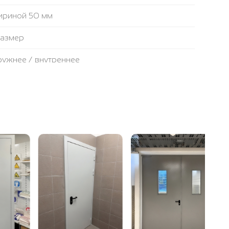
ириной 50 мм
размер
аружнее / внутреннее
противопожарная лента
ьтовая плита