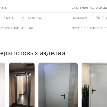
чка:
стальная полоса ш
вление вашего размера:
возможен любой 
ление открывания:
левое / правое, н
крывания:
180 градусов
тель:
противодымный + 
еры готовых изделий:
ение полотна и коробки:
огнестойкая базал