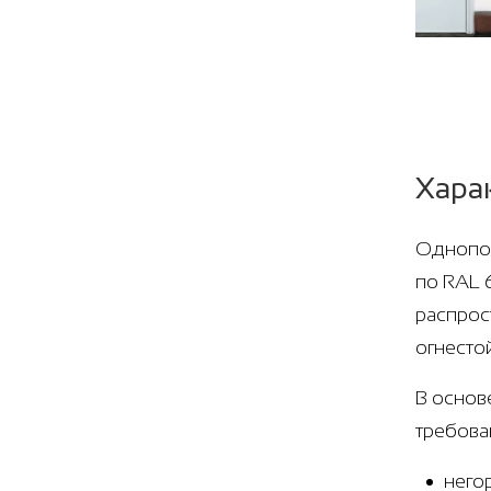
Хара
Однопол
по RAL 
распрос
огнесто
В основ
требова
него