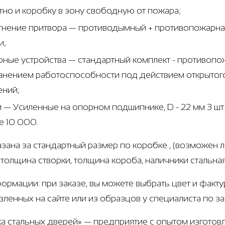
тно и коробку в зону свободную от пожара;
тнение притвора — противодымный + противопожарная
и;
рные устройства — стандартный комплект - противоп
анением работоспособности под действием открытого
ений;
и — Усиленные на опорном подшипнике, D - 22 мм 3 ш
е 10 000.
азана за стандартный размер по коробке , (возможен 
г, толщина створки, толщина короба, наличники стальн
ормации: при заказе, вы можете выбрать цвет и факту
вленных на сайте или из образцов у специалиста по з
а стальных дверей» — предприятие с опытом изготовл