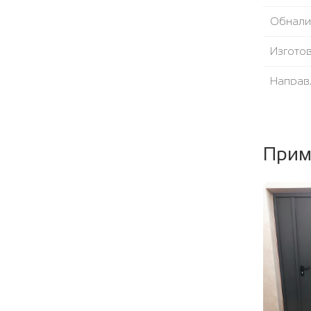
Обнали
Изгото
Направ
Угол от
Уплотни
Прим
Наполн