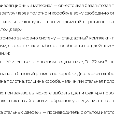
оизоляционный материал — огнестойкая базальтовая п
ературу через полотно и коробку в зону свободную о
тнительные контуры — противодымный + противопожар
ытой двери;
стойкую замковую систему — стандартный комплект 
ами, с сохранением работоспособности под действие
ений;
и — Усиленные на опорном подшипнике, D - 22 мм 3 ш
азана за базовый размер по коробке , (возможен любо
щина полотна, толщина короба, наличники стальная пол
е: при заказе, вы можете выбрать цвет и фактуру пор
вленных на сайте или из образцов у специалиста по з
а стальных дверей» — производитель с опытом изгото