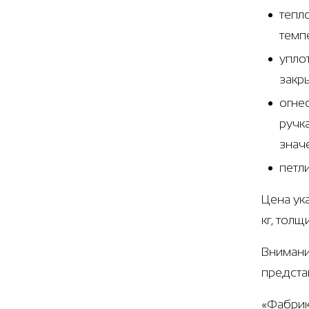
тепл
темп
упло
закр
огне
ручк
знач
петл
Цена ук
кг, тол
Внимани
предста
«Фабрик