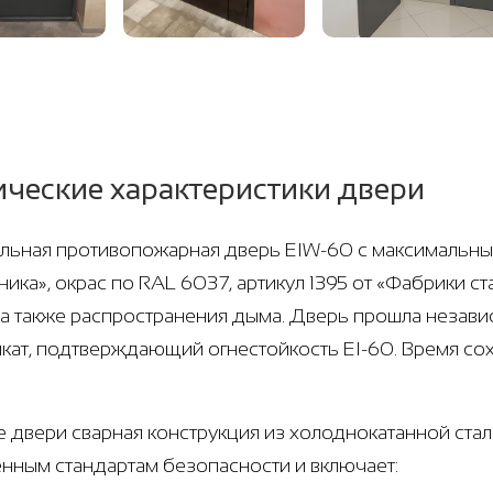
ические характеристики двери
ьная противопожарная дверь EIW-60 с максимальным
ника», окрас по RAL 6037, артикул 1395 от «Фабрики 
 а также распространения дыма. Дверь прошла незави
кат, подтверждающий огнестойкость EI-60. Время со
е двери сварная конструкция из холоднокатанной стали
нным стандартам безопасности и включает: