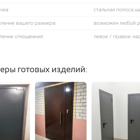
чка:
стальная полоса ш
вление вашего размера:
возможен любой 
ление открывания:
левое / правое, н
крывания:
180 градусов
тель:
противодымный + 
еры готовых изделий:
ение полотна и коробки:
огнестойкая базал