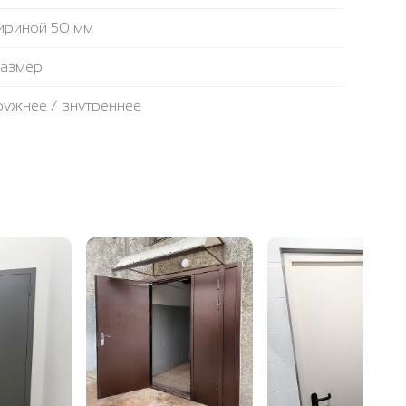
ириной 50 мм
размер
аружнее / внутреннее
противопожарная лента
ьтовая плита