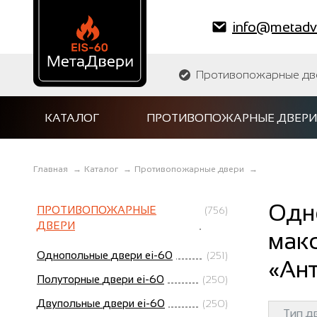
info@metadve
Противопожарные двер
КАТАЛОГ
ПРОТИВОПОЖАРНЫЕ ДВЕРИ
Главная
→
Каталог
→
Противопожарные двери
→
Одн
ПРОТИВОПОЖАРНЫЕ
(756)
ДВЕРИ
мак
Однопольные двери ei-60
(251)
«Ант
Полуторные двери ei-60
(250)
Двупольные двери ei-60
(250)
Тип д