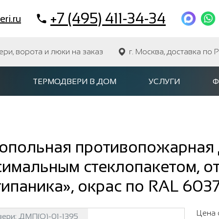
+7 (495) 411-34-34
ri.ru
и, ворота и люки на заказ
г. Москва, доставка по 
ТЕРМОДВЕРИ В ДОМ
УСЛУГИ
Ф
опольная противопожарная 
симальным стеклопакетом, о
ипаника», окрас по RAL 603
Цена 
вери:
ДМП(О)-01-1395