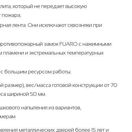
лита, который не передает высокую
т пожара;
ная лента. Они исключают сквозняки при
- противопожарный замок FUARO с нажимными
м пламени и экстремальных температурных
т с большим ресурсом работы.
й размер), вес/масса готовой конструкции от 70
оса шириной 50 мм.
ошкового напыления из вариантов,
амерам.
вления металлических дверей более 15 лет и