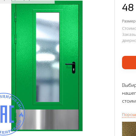
48
Размер
Стоимо
Заказы
дверно
Выбир
нашег
стоим
Порош