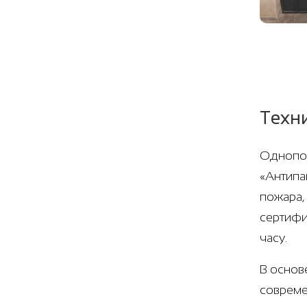
Техн
Однопол
«Антипа
пожара,
сертифи
часу.
В основ
совреме