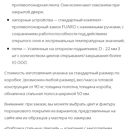
противопожарная лента. Они исключают сквозняки при
закрытой двери;
запорные устройства — стандартный комплект -
противопожарный замок FUARO с нажимными ручками, с
сохранением работоспособности под действием
открытого огня и экстремальных температурных значений;
петли — Усиленные на опорном подшипнике, D - 22 мм 3
шт с количеством циклов открывания/закрывания более
10 000.
Стоимость изготовления указана за стандартный размер по
коробке , (возможен любой размер), вес/масса готовой
конструкции от 90 кг, толщина полотна, толщина короба,
обналичка стальная полоса шириной 50 мм.
Внимание: при заказе, вы можете выбрать цвет и фактуру
порошкового покрытия из вариантов, представленных на
сайте или из образцов у мастера по замерам.
«Фабрика стальных дверей» — компания с многолетним