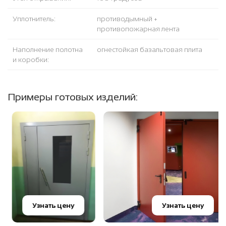
Уплотнитель:
противодымный +
противопожарная лента
Наполнение полотна
огнестойкая базальтовая плита
и коробки:
Примеры готовых изделий:
Узнать цену
Узнать цену