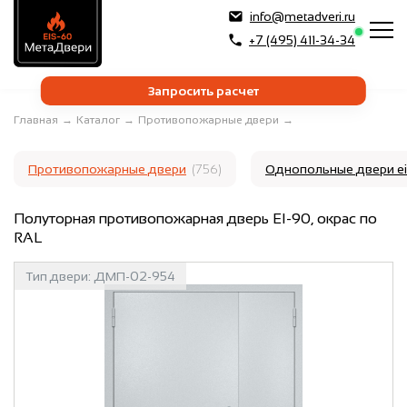
info@metadveri.ru
+7 (495) 411-34-34
Запросить расчет
Главная
→
Каталог
→
Противопожарные двери
→
Противопожарные двери
(756)
Однопольные двери e
Полуторная противопожарная дверь EI-90, окрас по
RAL
Тип двери:
ДМП-02-954