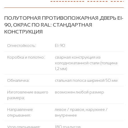
ПОЛУТОРНАЯ ПРОТИВОПОЖАРНАЯ ДВЕРЬ EI-
90, ОКРАС ПО RAL: СТАНДАРТНАЯ
КОНСТРУКЦИЯ
Огнестойкость:
EI-90
Коробка и полотно:
сварная конструкция из
холоднокатанной стали (толщина
1,2 мм)
Обналичка:
стальная полоса шириной 50 мм
Изготовление вашего
возможен любой размер
размера:
Направление
левое / правое, наружнее /
открывания:
внутреннее
Угол открывания:
180 градусов