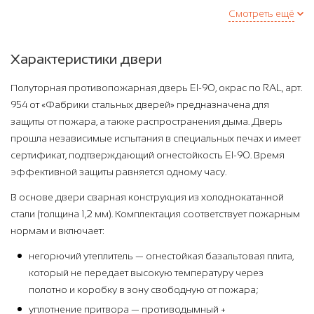
Смотреть ещё
Характеристики двери
Полуторная противопожарная дверь EI-90, окрас по RAL, арт.
954 от «Фабрики стальных дверей» предназначена для
защиты от пожара, а также распространения дыма. Дверь
прошла независимые испытания в специальных печах и имеет
сертификат, подтверждающий огнестойкость EI-90. Время
эффективной защиты равняется одному часу.
В основе двери сварная конструкция из холоднокатанной
стали (толщина 1,2 мм). Комплектация соответствует пожарным
нормам и включает:
негорючий утеплитель — огнестойкая базальтовая плита,
который не передает высокую температуру через
полотно и коробку в зону свободную от пожара;
уплотнение притвора — противодымный +