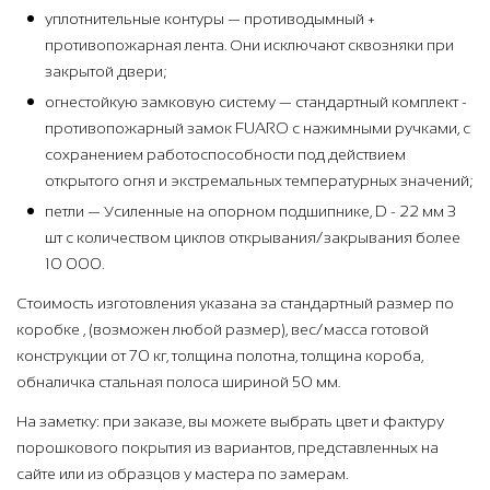
уплотнительные контуры — противодымный +
противопожарная лента. Они исключают сквозняки при
закрытой двери;
огнестойкую замковую систему — стандартный комплект -
противопожарный замок FUARO с нажимными ручками, с
сохранением работоспособности под действием
открытого огня и экстремальных температурных значений;
петли — Усиленные на опорном подшипнике, D - 22 мм 3
шт с количеством циклов открывания/закрывания более
10 000.
Стоимость изготовления указана за стандартный размер по
коробке , (возможен любой размер), вес/масса готовой
конструкции от 70 кг, толщина полотна, толщина короба,
обналичка стальная полоса шириной 50 мм.
На заметку: при заказе, вы можете выбрать цвет и фактуру
порошкового покрытия из вариантов, представленных на
сайте или из образцов у мастера по замерам.