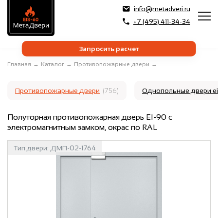
info@metadveri.ru
+7 (495) 411-34-34
Запросить расчет
Главная
→
Каталог
→
Противопожарные двери
→
Противопожарные двери
(756)
Однопольные двери e
Полуторная противопожарная дверь EI-90 с
электромагнитным замком, окрас по RAL
Тип двери:
ДМП-02-1764