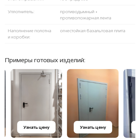
Уплотнитель:
противодымный +
противопожарная лента
Наполнение полотна
огнестойкая базальтовая плита
и коробки:
Примеры готовых изделий:
Узнать цену
Узнать цену
Узн