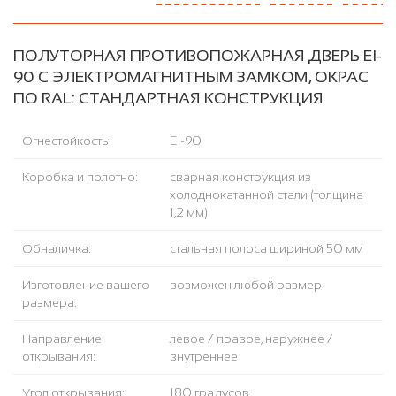
ПОЛУТОРНАЯ ПРОТИВОПОЖАРНАЯ ДВЕРЬ EI-
90 С ЭЛЕКТРОМАГНИТНЫМ ЗАМКОМ, ОКРАС
ПО RAL: СТАНДАРТНАЯ КОНСТРУКЦИЯ
Огнестойкость:
EI-90
Коробка и полотно:
сварная конструкция из
холоднокатанной стали (толщина
1,2 мм)
Обналичка:
стальная полоса шириной 50 мм
Изготовление вашего
возможен любой размер
размера:
Направление
левое / правое, наружнее /
открывания:
внутреннее
Угол открывания:
180 градусов