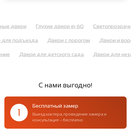
рные двери
Глухие двери ei-60
Светопрозра
для подъезда
Двери с порогом
Двери и ворот
щение
Двери для детского сада
Двери для н
С нами выгодно!
Бесплатный замер
1
Выезд мастера, проведение замера и
консультация – бесплатно