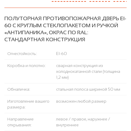
ПОЛУТОРНАЯ ПРОТИВОПОЖАРНАЯ ДВЕРЬ EI-
60 С КРУГЛЫМ СТЕКЛОПАКЕТОМ И РУЧКОЙ
«АНТИПАНИКА», ОКРАС ПО RAL:
СТАНДАРТНАЯ КОНСТРУКЦИЯ
Огнестойкость:
EI-60
Коробка и полотно:
сварная конструкция из
холоднокатанной стали (толщина
1,2 мм)
Обналичка:
стальная полоса шириной 50 мм
Изготовление вашего
возможен любой размер
размера:
Направление
левое / правое, наружнее /
открывания:
внутреннее