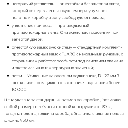
негорючий утеплитель — огнестойкая базальтовая плита,
который не передает высокую температуру через
полотно и коробку в зону свободную от пожара;
уплотнение притвора — противодымный +
противопожарная лента. Они исключают сквозняки при
запертой двери;
огнестойкую замковую систему — стандартный комплект -
противопожарный замок FUARO с нажимными ручками, с
сохранением работоспособности под действием пламени
и экстремальных температурных значений;
петли — Усиленные на опорном подшипнике, D - 22 мм 3
шт с количеством циклов открывания/закрывания более
10 000.
Цена указана за стандартный размер по коробке , (возможен
любой размер), вес/масса готовой конструкции от 90 кг,
толщина полотна, толщина короба, обналичка стальная полоса
шириной 50 мм.