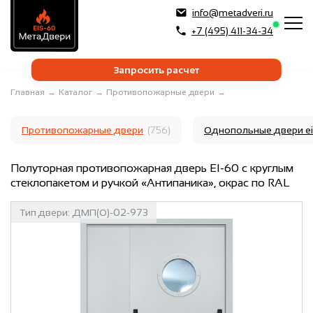
info@metadveri.ru
+7 (495) 411-34-34
Запросить расчет
Главная
→
Каталог
→
Противопожарные двери
→
Противопожарные двери
(756)
Однопольные двери e
Полуторная противопожарная дверь EI-60 с круглым
стеклопакетом и ручкой «Антипаника», окрас по RAL
Тип двери:
ДМП(О)-02-973