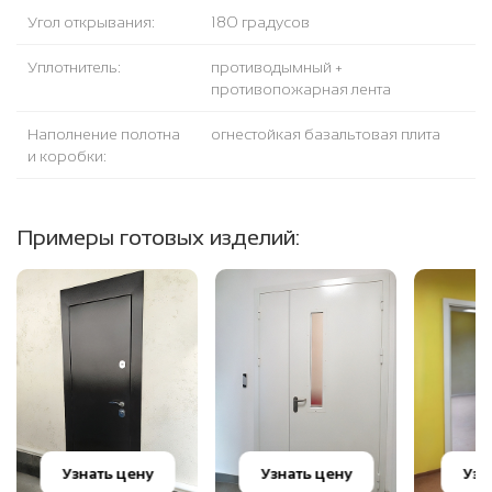
Угол открывания:
180 градусов
Уплотнитель:
противодымный +
противопожарная лента
Наполнение полотна
огнестойкая базальтовая плита
и коробки:
Примеры готовых изделий:
Узнать цену
Узнать цену
Узн