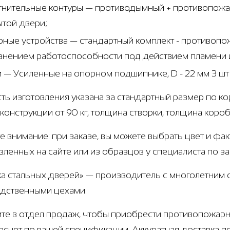
тнительные контуры — противодымный + противопожар
ытой двери;
рные устройства — стандартный комплект - противоп
анением работоспособности под действием пламени и
и — Усиленные на опорном подшипнике, D - 22 мм 3 ш
ть изготовления указана за стандартный размер по ко
 конструкции от 90 кг, толщина створки, толщина коро
е внимание: при заказе, вы можете выбрать цвет и фа
вленных на сайте или из образцов у специалиста по з
а стальных дверей» — производитель с многолетним
дственными цехами.
те в отдел продаж, чтобы приобрести противопожар
расчет по вашей спецификации. Аккуратная доставка п