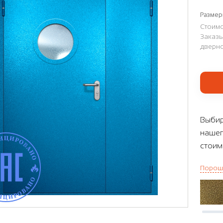
Размер
Стоимо
Заказы
дверно
Выбир
нашег
стоим
Порош