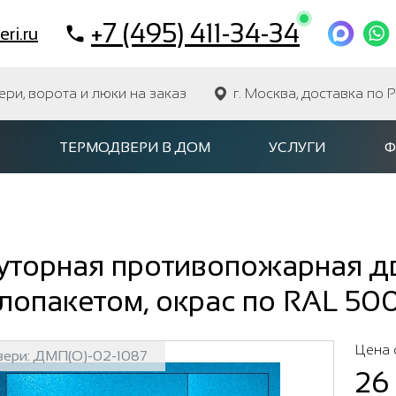
+7 (495) 411-34-34
ri.ru
и, ворота и люки на заказ
г. Москва, доставка по 
ТЕРМОДВЕРИ В ДОМ
УСЛУГИ
Ф
уторная противопожарная дв
лопакетом, окрас по RAL 50
Цена 
вери:
ДМП(О)-02-1087
26