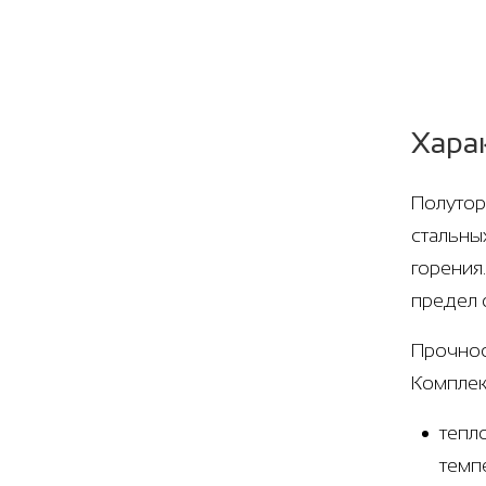
Хара
Полутор
стальны
горения
предел 
Прочнос
Комплек
тепл
темп