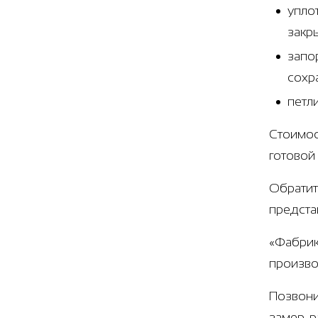
упло
закр
запо
сохр
петл
Стоимос
готовой
Обратит
предста
«Фабрик
произво
Позвони
замер, 