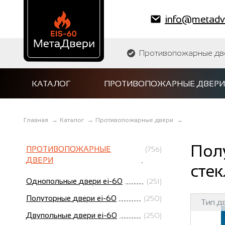
info@metadve
Противопожарные двер
КАТАЛОГ
ПРОТИВОПОЖАРНЫЕ ДВЕРИ
Главная
→
Каталог
→
Противопожарные двери
→
Пол
ПРОТИВОПОЖАРНЫЕ
(756)
ДВЕРИ
стек
Однопольные двери ei-60
(251)
Полуторные двери ei-60
(250)
Тип д
Двупольные двери ei-60
(250)