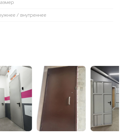
размер
аружнее / внутреннее
противопожарная лента
ьтовая плита