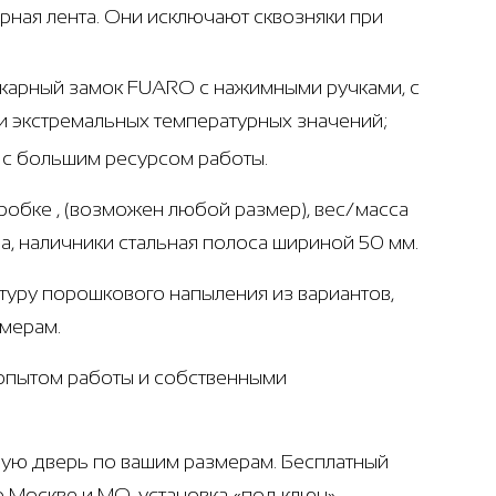
ная лента. Они исключают сквозняки при
ожарный замок FUARO с нажимными ручками, с
 экстремальных температурных значений;
т с большим ресурсом работы.
робке , (возможен любой размер), вес/масса
ба, наличники стальная полоса шириной 50 мм.
ктуру порошкового напыления из вариантов,
амерам.
 опытом работы и собственными
ную дверь по вашим размерам. Бесплатный
о Москве и МО, установка «под ключ».