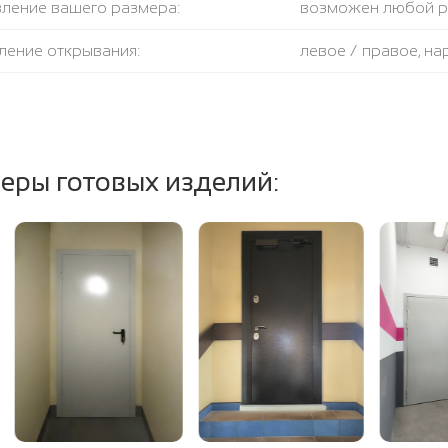
вление вашего размера:
возможен любой 
ление открывания:
левое / правое, н
крывания:
180 градусов
тель:
противодымный + 
еры готовых изделий:
ение полотна и коробки:
огнестойкая базал