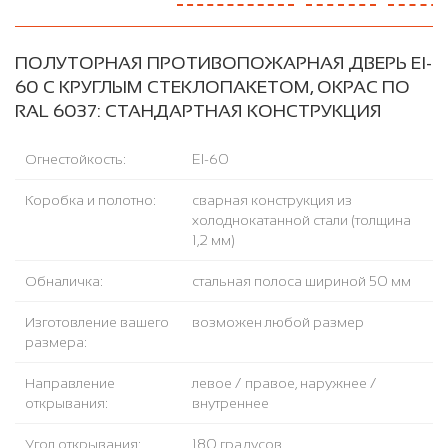
ПОЛУТОРНАЯ ПРОТИВОПОЖАРНАЯ ДВЕРЬ EI-
60 С КРУГЛЫМ СТЕКЛОПАКЕТОМ, ОКРАС ПО
RAL 6037: СТАНДАРТНАЯ КОНСТРУКЦИЯ
Огнестойкость:
EI-60
Коробка и полотно:
сварная конструкция из
холоднокатанной стали (толщина
1,2 мм)
Обналичка:
стальная полоса шириной 50 мм
Изготовление вашего
возможен любой размер
размера:
Направление
левое / правое, наружнее /
открывания:
внутреннее
Угол открывания:
180 градусов