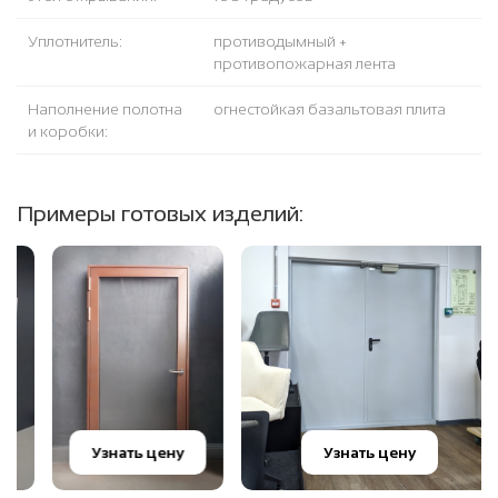
Уплотнитель:
противодымный +
противопожарная лента
Наполнение полотна
огнестойкая базальтовая плита
и коробки:
Примеры готовых изделий:
Узнать цену
Узнать цену