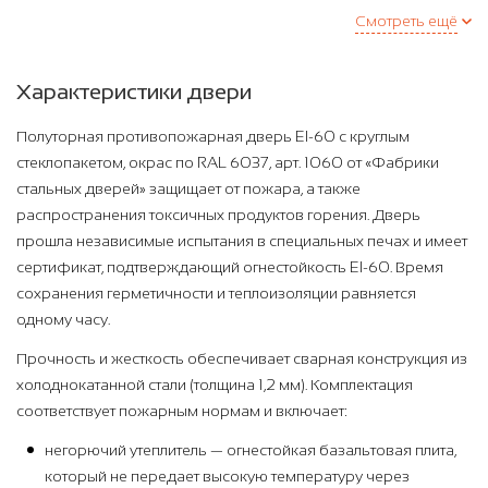
Смотреть ещё
Характеристики двери
Полуторная противопожарная дверь EI-60 с круглым
стеклопакетом, окрас по RAL 6037, арт. 1060 от «Фабрики
стальных дверей» защищает от пожара, а также
распространения токсичных продуктов горения. Дверь
прошла независимые испытания в специальных печах и имеет
сертификат, подтверждающий огнестойкость EI-60. Время
сохранения герметичности и теплоизоляции равняется
одному часу.
Прочность и жесткость обеспечивает сварная конструкция из
холоднокатанной стали (толщина 1,2 мм). Комплектация
соответствует пожарным нормам и включает:
негорючий утеплитель — огнестойкая базальтовая плита,
который не передает высокую температуру через