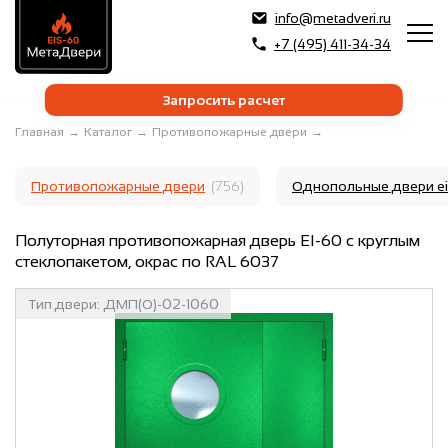
info@metadveri.ru
+7 (495) 411-34-34
Запросить расчет
Главная
→
Каталог
→
Противопожарные двери
→
Противопожарные двери
(756)
Однопольные двери e
Полуторная противопожарная дверь EI-60 с круглым
стеклопакетом, окрас по RAL 6037
Тип двери:
ДМП(О)-02-1060