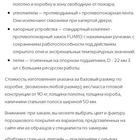
полотно и коробку в зону свободную от пожара;
уплотнители — противодымный + противопожарная лента.
Они исключают сквозняки при запертой двери;
запорные устройства — стандартный комплект -
противопожарный замок FUARO с нажимными ручками, с
сохранением работоспособности под действием
открытого огня и экстремальных температурных значений;
петли — Усиленные на опорном подшипнике, D - 22 мм 3
шт с большим ресурсом работы.
Стоимость изготовления указана за базовый размер по
коробке , (возможен любой размер), вес/масса готовой
конструкции от 90 кг, толщина полотна, толщина короба,
наличники стальная полоса шириной 50 мм.
Внимание: при заказе, вы можете выбрать цвет и фактуру
порошкового покрытия из вариантов, представленных на
сайте или из образцов у специалиста по замерам.
«Фабрика стальных дверей» — предприятие с опытом