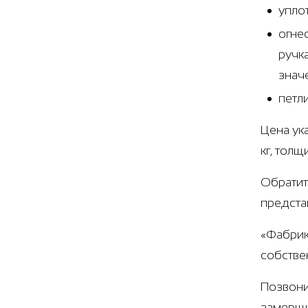
упло
огне
ручк
знач
петл
Цена ук
кг, тол
Обратит
предста
«Фабрик
собстве
Позвони
замерщи