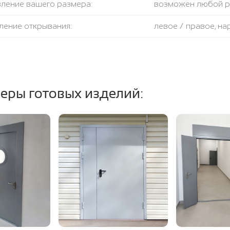
вление вашего размера:
возможен любой 
ление открывания:
левое / правое, н
крывания:
180 градусов
тель:
противодымный + 
еры готовых изделий:
ение полотна и коробки:
огнестойкая базал