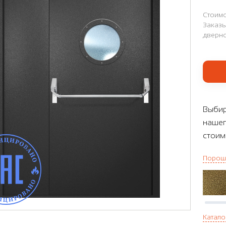
Стоимо
Заказы
дверно
Выбир
нашег
стоим
Порош
Катало