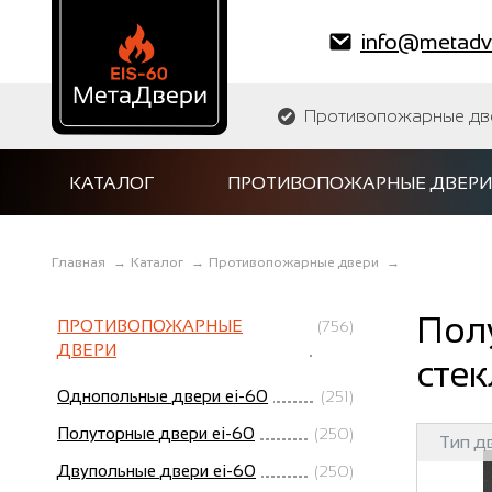
info@metadve
Противопожарные двер
КАТАЛОГ
ПРОТИВОПОЖАРНЫЕ ДВЕРИ
Главная
→
Каталог
→
Противопожарные двери
→
Пол
ПРОТИВОПОЖАРНЫЕ
(756)
ДВЕРИ
стек
Однопольные двери ei-60
(251)
Полуторные двери ei-60
(250)
Тип д
Двупольные двери ei-60
(250)