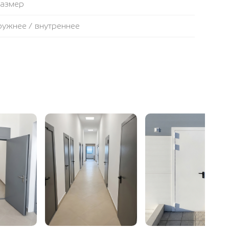
размер
аружнее / внутреннее
противопожарная лента
ьтовая плита