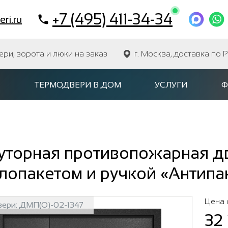
+7 (495) 411-34-34
ri.ru
и, ворота и люки на заказ
г. Москва, доставка по 
ТЕРМОДВЕРИ В ДОМ
УСЛУГИ
Ф
уторная противопожарная дв
лопакетом и ручкой «Антипа
Цена 
вери:
ДМП(О)-02-1347
32