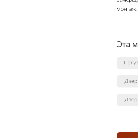
монтаж.
Эта м
Полут
Двери
Двер