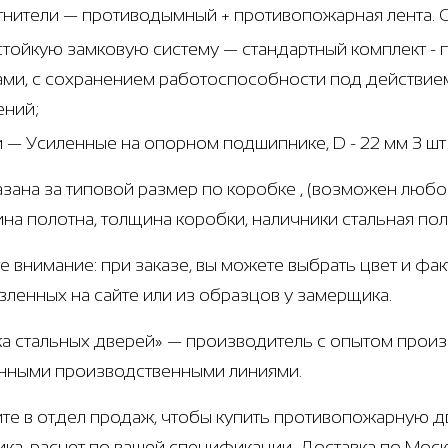
тнители — противодымный + противопожарная лента. 
стойкую замковую систему — стандартный комплект 
ами, с сохранением работоспособности под действием
ений;
и — Усиленные на опорном подшипнике, D - 22 мм 3 ш
азана за типовой размер по коробке , (возможен любо
щина полотна, толщина коробки, наличники стальная по
е внимание: при заказе, вы можете выбрать цвет и фа
вленных на сайте или из образцов у замерщика.
а стальных дверей» — производитель с опытом произв
нными производственными линиями.
те в отдел продаж, чтобы купить противопожарную д
ка, расчет по вашей спецификации. Доставка по Мос