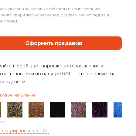
сть указана за базовые габариты и комплектацию.
вайте двери любых размеров, сделаем расчет под ваш
й проем.
Оформить предзаказ
айте любой цвет порошкового напыления из
о каталога или по палитре RAL — это не влияет на
ость двери!
ковое напыление
г популярных цветов RAL