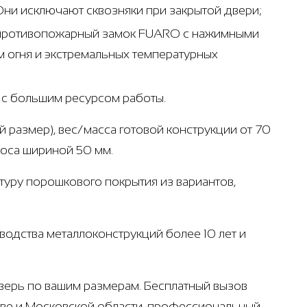
Они исключают сквозняки при закрытой двери;
- противопожарный замок FUARO с нажимными
 огня и экстремальных температурных
т с большим ресурсом работы.
й размер), вес/масса готовой конструкции от 70
лоса шириной 50 мм.
ктуру порошкового покрытия из вариантов,
одства металлоконструкций более 10 лет и
верь по вашим размерам. Бесплатный вызов
кве и Московской области, профессиональный