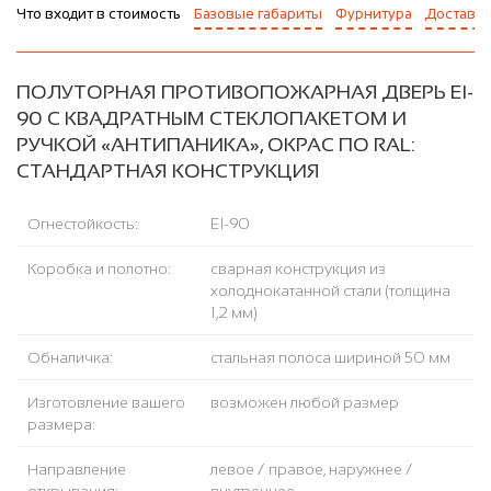
Что входит в стоимость
Базовые габариты
Фурнитура
Доставка
ПОЛУТОРНАЯ ПРОТИВОПОЖАРНАЯ ДВЕРЬ EI-
90 С КВАДРАТНЫМ СТЕКЛОПАКЕТОМ И
РУЧКОЙ «АНТИПАНИКА», ОКРАС ПО RAL:
СТАНДАРТНАЯ КОНСТРУКЦИЯ
Огнестойкость:
EI-90
Коробка и полотно:
сварная конструкция из
холоднокатанной стали (толщина
1,2 мм)
Обналичка:
стальная полоса шириной 50 мм
Изготовление вашего
возможен любой размер
размера:
Направление
левое / правое, наружнее /