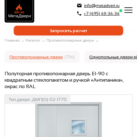
info@metadveri.ru
+7 (495) 411-34-34
Запросить расчет
Главная
→
Каталог
→
Противопожарные двери
→
Противопожарные двери
(756)
Однопольные двери e
Полуторная противопожарная дверь EI-90 с
квадратным стеклопакетом и ручкой «Антипаника»,
окрас по RAL
Тип двери:
ДМП(О)-02-1770