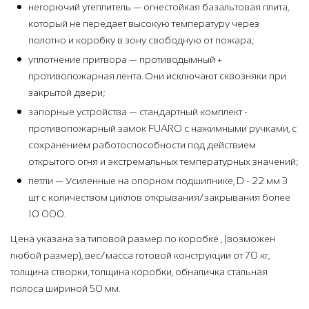
негорючий утеплитель — огнестойкая базальтовая плита,
который не передает высокую температуру через
полотно и коробку в зону свободную от пожара;
уплотнение притвора — противодымный +
противопожарная лента. Они исключают сквозняки при
закрытой двери;
запорные устройства — стандартный комплект -
противопожарный замок FUARO с нажимными ручками, с
сохранением работоспособности под действием
открытого огня и экстремальных температурных значений;
петли — Усиленные на опорном подшипнике, D - 22 мм 3
шт с количеством циклов открывания/закрывания более
10 000.
Цена указана за типовой размер по коробке , (возможен
любой размер), вес/масса готовой конструкции от 70 кг,
толщина створки, толщина коробки, обналичка стальная
полоса шириной 50 мм.