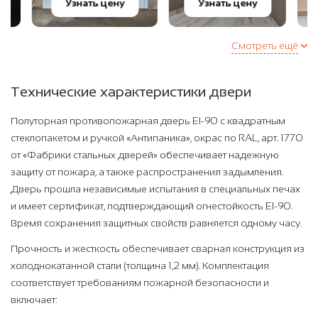
Узнать цену
Узнать цену
Уз
Смотреть ещё
Технические характеристики двери
Полуторная противопожарная дверь EI-90 с квадратным
стеклопакетом и ручкой «Антипаника», окрас по RAL, арт. 1770
от «Фабрики стальных дверей» обеспечивает надежную
защиту от пожара, а также распространения задымления.
Дверь прошла независимые испытания в специальных печах
и имеет сертификат, подтверждающий огнестойкость EI-90.
Время сохранения защитных свойств равняется одному часу.
Прочность и жесткость обеспечивает сварная конструкция из
холоднокатанной стали (толщина 1,2 мм). Комплектация
соответствует требованиям пожарной безопасности и
включает: