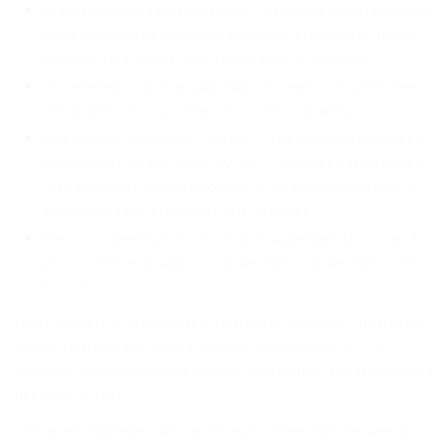
теплоизоляционный материал — огнестойкая базальтовая
плита, который не передает высокую температуру через
полотно и коробку в зону свободную от пожара;
уплотнители — противодымный + противопожарная лента.
Они исключают сквозняки при запертой двери;
огнестойкую замковую систему — стандартный комплект -
противопожарный замок FUARO с нажимными ручками, с
сохранением работоспособности под действием огня и
экстремальных температурных значений;
петли — Усиленные на опорном подшипнике, D - 22 мм 3
шт с количеством циклов открывания/закрывания более
10 000.
Цена указана за стандартный размер по коробке , (возможен
любой размер), вес/масса готовой конструкции от 70 кг,
толщина полотна, толщина короба, обналичка стальная полоса
шириной 50 мм.
Обратите внимание: при заказе, вы можете выбрать цвет и