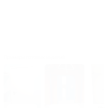
открывания:
внутреннее
Угол открывания:
180 градусов
Уплотнитель:
противодымный +
противопожарная лента
Наполнение полотна
огнестойкая базальтовая плита
и коробки:
Примеры готовых изделий:
Узнат