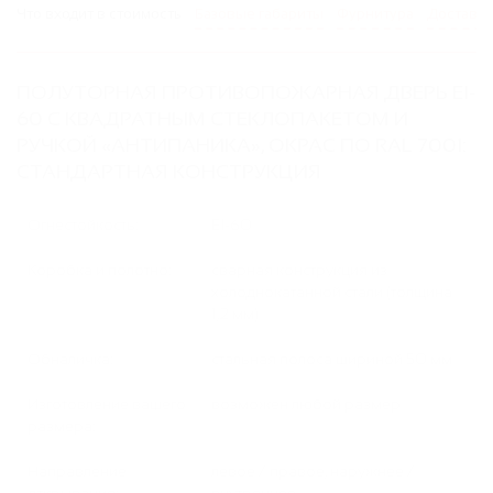
Что входит в стоимость
Базовые габариты
Фурнитура
Доставка
ПОЛУТОРНАЯ ПРОТИВОПОЖАРНАЯ ДВЕРЬ EI-
60 С КВАДРАТНЫМ СТЕКЛОПАКЕТОМ И
РУЧКОЙ «АНТИПАНИКА», ОКРАС ПО RAL 7001:
СТАНДАРТНАЯ КОНСТРУКЦИЯ
Огнестойкость:
EI-60
Коробка и полотно:
сварная конструкция из
холоднокатанной стали (толщина
1,2 мм)
Обналичка:
стальная полоса шириной 50 мм
Изготовление вашего
возможен любой размер
размера:
Направление
левое / правое, наружнее /