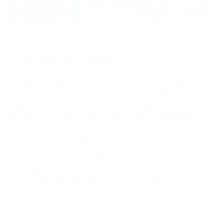
Узнать цену
Узнать цену
цену
Смотреть ещё
Характеристики двери
Полуторная противопожарная дверь EI-60 с квадратным
стеклопакетом и ручкой «Антипаника», окрас по RAL 7001,
артикул 1710 от «Фабрики стальных дверей» предназначена
для защиты от пожара, а также распространения задымления.
Дверь прошла независимые испытания в специальных печах
и имеет сертификат, подтверждающий класс огнестойкости EI-
60. Время эффективной защиты равняется одному часу.
Прочность и жесткость обеспечивает сварная конструкция из
холоднокатанной стали (толщина 1,2 мм). Комплектация
соответствует современным стандартам безопасности и
включает: