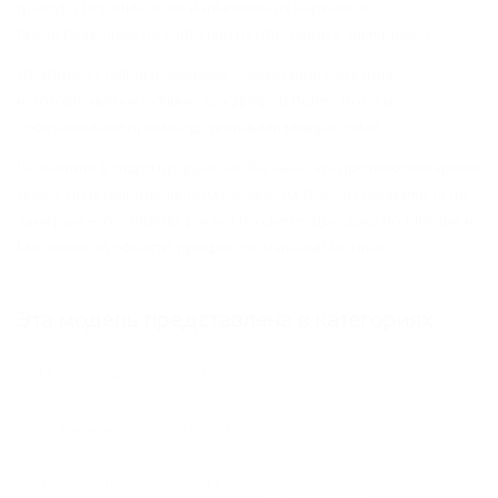
фактуру порошкового напыления из вариантов,
представленных на сайте или из образцов у замерщика.
«Фабрика стальных дверей» — компания с опытом
изготовления металлических дверей более 15 лет и
собственными производственными мощностями.
Позвоните в отдел продаж, чтобы заказать противопожарную
дверь по индивидуальным размерам. Выезд специалиста по
замерам — бесплатно, расчет по смете. Доставка по Москве и
Московской области, профессиональный монтаж.
Эта модель представлена в категориях:
Полуторные двери ei-60
Остекленные двери ei-60
Показать еще
Двери антипаника ei-60