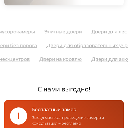
я мусорокамеры
Элитные двери
Двери для ле
ри без порога
Двери для образовательных учр
итнес-центров
Двери на кровлю
Двери для а
С нами выгодно!
Бесплатный замер
1
Выезд мастера, проведение замера и
консультация – бесплатно