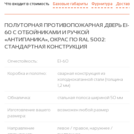
Что входит в стоимость
Базовые габариты
Фурнитура
Доставка
ПОЛУТОРНАЯ ПРОТИВОПОЖАРНАЯ ДВЕРЬ EI-
60 С ОТБОЙНИКАМИ И РУЧКОЙ
«АНТИПАНИКА», ОКРАС ПО RAL 5002:
СТАНДАРТНАЯ КОНСТРУКЦИЯ
Огнестойкость:
EI-60
Коробка и полотно:
сварная конструкция из
холоднокатанной стали (толщина
1,2 мм)
Обналичка:
стальная полоса шириной 50 мм
Изготовление вашего
возможен любой размер
размера:
Направление
левое / правое, наружнее /