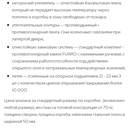
негорючий утеплитель — огнестойкая базальтовая плита,
который не передает высокую температуру через
полотно и коробку в зону свободную от пожара;
уплотнительные контуры — противодымный +
противопожарная лента. Они исключают сквозняки при
запертой двери;
огнестойкую замковую систему — стандартный комплект -
противопожарный замок FUARO с нажимными ручками, с
сохранением работоспособности под действием
открытого огня и экстремальных температурных значений;
петли — Усиленные на опорном подшипнике, D - 22 мм 3
шт с количеством циклов открывания/закрывания более
10 000.
Цена указана за стандартный размер по коробке , (возможен
любой размер), вес/масса готовой конструкции от 70 кг,
толщина створки, толщина короба, наличники стальная полоса
шириной 50 мм.