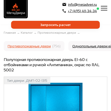
info@metadveri.ru
+7 (495) 411-34-34
Запросить расчет
Главная
→
Каталог
→
Противопожарные двери
→
Противопожарные двери
(756)
Однопольные двери e
Полуторная противопожарная дверь EI-60 с
отбойниками и ручкой «Антипаника», окрас по RAL
5002
Тип двери:
ДМП-02-1315