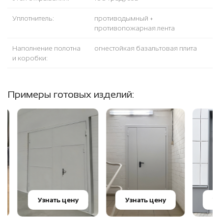
Уплотнитель:
противодымный +
противопожарная лента
Наполнение полотна
огнестойкая базальтовая плита
и коробки:
Примеры готовых изделий:
Узнать цену
Узнать цену
Узна