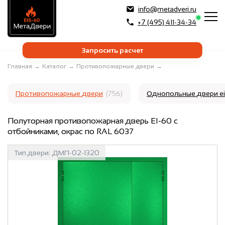
info@metadveri.ru
+7 (495) 411-34-34
Запросить расчет
Главная
→
Каталог
→
Противопожарные двери
→
Противопожарные двери
(756)
Однопольные двери e
Полуторная противопожарная дверь EI-60 с
отбойниками, окрас по RAL 6037
Тип двери:
ДМП-02-1320