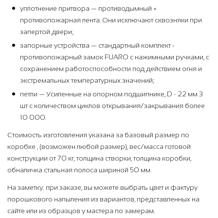
уплотнение притвора — противодымный +
противопожарная лента. Они исключают сквозняки при
запертой двери;
запорные устройства — стандартный комплект -
противопожарный замок FUARO с нажимными ручками, с
сохранением работоспособности под действием огня и
экстремальных температурных значений;
петли — Усиленные на опорном подшипнике, D - 22 мм 3
шт с количеством циклов открывания/закрывания более
10 000.
Стоимость изготовления указана за базовый размер по
коробке , (возможен любой размер), вес/масса готовой
конструкции от 70 кг, толщина створки, толщина коробки,
обналичка стальная полоса шириной 50 мм.
На заметку: при заказе, вы можете выбрать цвет и фактуру
порошкового напыления из вариантов, представленных на
сайте или из образцов у мастера по замерам.