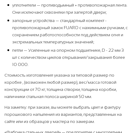
уплотнители — противодымный + противопожарная лента.
Они исключают сквозняки при запертой двери;
запорные устройства — стандартный комплект -
противопожарный замок FUARO с нажимными ручками, с
сохранением работоспособности под действием огня и
экстремальных температурных значений;
петли — Усиленные на опорном подшипнике, D - 22 мм 3
шт с количеством циклов открывания/закрывания более
10 000.
Стоимость изготовления указана за типовой размер по
коробке , (возможен любой размер), вес/масса готовой
конструкции от 70 кг, толщина створки, толщина коробки,
наличники стальная полоса шириной 50 мм.
На заметку: при заказе, вы можете выбрать цвет и фактуру
порошкового напыления из вариантов, представленных на
сайте или из образцов у мастера по замерам.
«Фабрика стальных дверей» — предприятие с многолетним