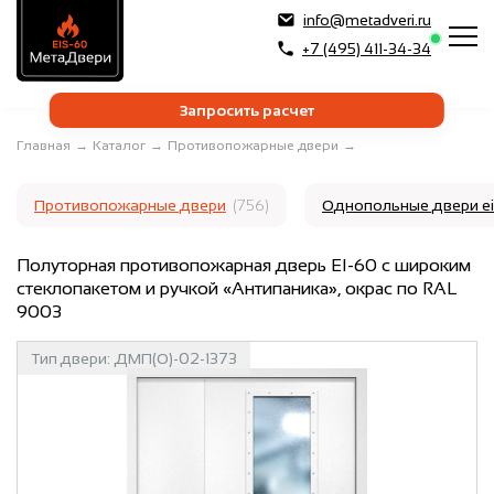
info@metadveri.ru
+7 (495) 411-34-34
Запросить расчет
Главная
→
Каталог
→
Противопожарные двери
→
Противопожарные двери
(756)
Однопольные двери e
Полуторная противопожарная дверь EI-60 с широким
стеклопакетом и ручкой «Антипаника», окрас по RAL
9003
Тип двери:
ДМП(О)-02-1373