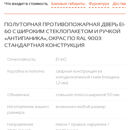
Что входит в стоимость
Базовые габариты
Фурнитура
Доставка
ПОЛУТОРНАЯ ПРОТИВОПОЖАРНАЯ ДВЕРЬ EI-
60 С ШИРОКИМ СТЕКЛОПАКЕТОМ И РУЧКОЙ
«АНТИПАНИКА», ОКРАС ПО RAL 9003:
СТАНДАРТНАЯ КОНСТРУКЦИЯ
Огнестойкость:
EI-60
Коробка и полотно:
сварная конструкция из
холоднокатанной стали (толщина
1,2 мм)
Обналичка:
стальная полоса шириной 50 мм
Изготовление вашего
возможен любой размер
размера:
Направление
левое / правое, наружнее /