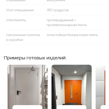
открывания:
внутреннее
Угол открывания:
180 градусов
Уплотнитель:
противодымный +
противопожарная лента
Наполнение полотна
огнестойкая базальтовая плита
и коробки:
Примеры готовых изделий: