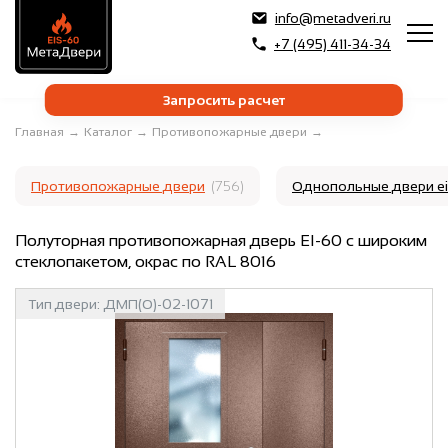
info@metadveri.ru
+7 (495) 411-34-34
Запросить расчет
Главная
→
Каталог
→
Противопожарные двери
→
Противопожарные двери
(756)
Однопольные двери e
Полуторная противопожарная дверь EI-60 с широким
стеклопакетом, окрас по RAL 8016
Тип двери:
ДМП(О)-02-1071