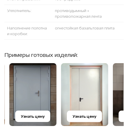
Уплотнитель:
противодымный +
противопожарная лента
Наполнение полотна
огнестойкая базальтовая плита
и коробки:
Примеры готовых изделий:
Узнать цену
Узнать цену
Узн