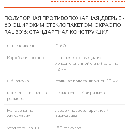
ПОЛУТОРНАЯ ПРОТИВОПОЖАРНАЯ ДВЕРЬ EI-
60 С ШИРОКИМ СТЕКЛОПАКЕТОМ, ОКРАС ПО
RAL 8016: СТАНДАРТНАЯ КОНСТРУКЦИЯ
Огнестойкость:
EI-60
Коробка и полотно:
сварная конструкция из
холоднокатанной стали (толщина
1,2 мм)
Обналичка:
стальная полоса шириной 50 мм
Изготовление вашего
возможен любой размер
размера:
Направление
левое / правое, наружнее /
открывания:
внутреннее
Угол открывания:
180 градусов