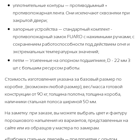
уплотнительные контуры — противодымный +
противопожарная лента. Они исключают сквозняки при
закрытой двери;
запорные устройства — стандартный комплект -
противопожарный замок FUARO с нажимными ручками, с
сохранением работоспособности под действием огня и
экстремальных температурных значений;
петли — Усиленные на опорном подшипнике, D - 22 мм 3
шт с большим ресурсом работы.
Стоимость изготовления указана за базовый размер по
коробке , (возможен любой размер), вес/масса готовой
конструкции от 90 кг, толщина полотна, толщина короба,
наличники стальная полоса шириной 50 мм.
На заметку: при заказе, вы можете выбрать цвет и фактуру
порошкового напыления из вариантов, представленных на
сайте или из образцов у мастера по замерам.
«Фабрика стальных дверей» — предприятие с опытом