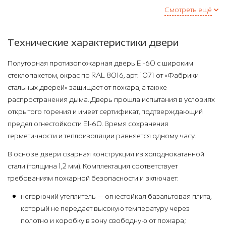
Смотреть ещё
Технические характеристики двери
Полуторная противопожарная дверь EI-60 с широким
стеклопакетом, окрас по RAL 8016, арт. 1071 от «Фабрики
стальных дверей» защищает от пожара, а также
распространения дыма. Дверь прошла испытания в условиях
открытого горения и имеет сертификат, подтверждающий
предел огнестойкости EI-60. Время сохранения
герметичности и теплоизоляции равняется одному часу.
В основе двери сварная конструкция из холоднокатанной
стали (толщина 1,2 мм). Комплектация соответствует
требованиям пожарной безопасности и включает:
негорючий утеплитель — огнестойкая базальтовая плита,
который не передает высокую температуру через
полотно и коробку в зону свободную от пожара;