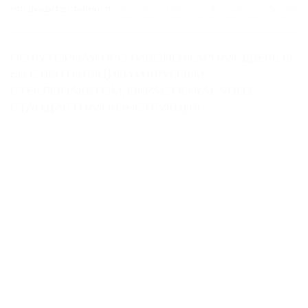
Что входит в стоимость
Базовые габариты
Фурнитура
Доставка
ПОЛУТОРНАЯ ПРОТИВОПОЖАРНАЯ ДВЕРЬ EI-
60 С ВЕНТИЛЯЦИЕЙ И КРУГЛЫМ
СТЕКЛОПАКЕТОМ, ОКРАС ПО RAL 9003:
СТАНДАРТНАЯ КОНСТРУКЦИЯ
Огнестойкость:
EI-60
Коробка и полотно:
сварная конструкция из
холоднокатанной стали (толщина
1,2 мм)
Обналичка:
стальная полоса шириной 50 мм
Изготовление вашего
возможен любой размер
размера:
Направление
левое / правое, наружнее /