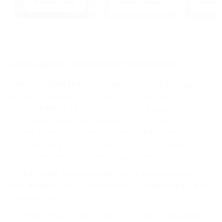
Узнать цену
Узнать цену
Узнать 
Смотреть ещё
Технические характеристики двери
Полуторная противопожарная дверь EI-60 с вентиляцией и
круглым стеклопакетом, окрас по RAL 9003, арт. 1574 от
«Фабрики стальных дверей» обеспечивает надежную защиту
от пожара, а также распространения задымления. Дверь
прошла тесты в в лаборатории и имеет сертификат,
подтверждающий предел огнестойкости EI-60. Время
эффективной защиты равняется одному часу.
В основе двери сварная конструкция из холоднокатанной
стали (толщина 1,2 мм). Комплектация соответствует пожарным
нормам и включает:
теплоизоляционный материал — огнестойкая базальтовая