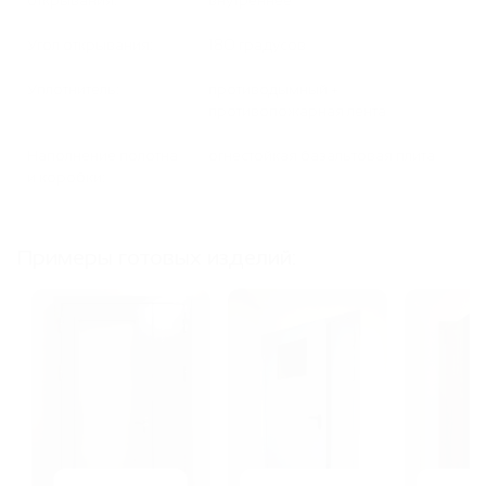
открывания:
внутреннее
Угол открывания:
180 градусов
Уплотнитель:
противодымный +
противопожарная лента
Наполнение полотна
огнестойкая базальтовая плита
и коробки:
Примеры готовых изделий: