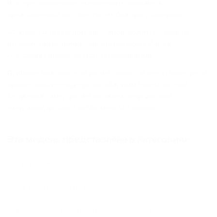
фактуру порошкового напыления из вариантов,
представленных на сайте или из образцов у замерщика.
«Фабрика стальных дверей» — производитель с опытом
изготовления металлических дверей более 15 лет и
собственными производственными линиями.
Пришлите нам запрос на расчет стоимости, чтобы приобрести
противопожарную дверь по габаритам вашего проема.
Бесплатный замер, расчет по вашей спецификации.
Аккуратная доставка по Москве и МО, монтаж.
Эта модель представлена в категориях:
Двери с вентиляцией ei-60
Остекленные двери ei-60
Показать еще
Полуторные двери ei-60