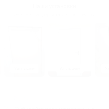
Наши установки
Фото готовых дверей нашего производства
Узнать цену
Узнать цену
Узна