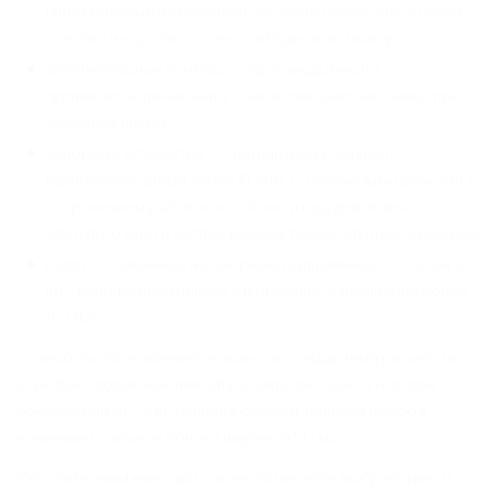
плита, который не передает высокую температуру через
полотно и коробку в зону свободную от пожара;
уплотнительные контуры — противодымный +
противопожарная лента. Они исключают сквозняки при
закрытой двери;
запорные устройства — стандартный комплект -
противопожарный замок FUARO с нажимными ручками, с
сохранением работоспособности под действием
открытого огня и экстремальных температурных значений;
петли — Усиленные на опорном подшипнике, D - 22 мм 3
шт с количеством циклов открывания/закрывания более
10 000.
Стоимость изготовления указана за стандартный размер по
коробке , (возможен любой размер), вес/масса готовой
конструкции от 70 кг, толщина створки, толщина короба,
наличники стальная полоса шириной 50 мм.
Обратите внимание: при заказе, вы можете выбрать цвет и