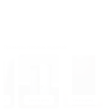
Уплотнитель:
противодымный +
противопожарная лента
Наполнение полотна
огнестойкая базальтовая плита
и коробки:
Примеры готовых изделий:
Узнать цену
Узнать цену
У