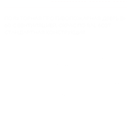
ПОЛУТОРНАЯ ПРОТИВОПОЖАРНАЯ ДВЕРЬ EI-
60 С ВЕНТИЛЯЦИЕЙ, ОКРАС ПО RAL 6037:
СТАНДАРТНАЯ КОНСТРУКЦИЯ
Огнестойкость:
EI-60
Коробка и полотно:
сварная конструкция из
холоднокатанной стали (толщина
1,2 мм)
Обналичка:
стальная полоса шириной 50 мм
Изготовление вашего
возможен любой размер
размера:
Направление
левое / правое, наружнее /
открывания:
внутреннее
Угол открывания:
180 градусов