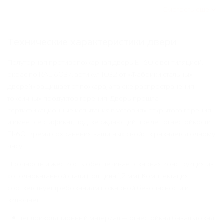
Смотреть ещё
Технические характеристики двери
Полуторная противопожарная дверь EI-60 с вентиляцией,
окрас по RAL 6037, артикул 1032 от «Фабрики стальных
дверей» защищает от пожара, а также распространения
токсичных продуктов горения. Дверь прошла
сертификационные испытания в условиях открытого горения
и имеет сертификат, подтверждающий предел огнестойкости
EI-60. Время сохранения защитных свойств равняется одному
часу.
Прочность и жесткость обеспечивает сварная конструкция из
холоднокатанной стали (толщина 1,2 мм). Комплектация
соответствует требованиям пожарной безопасности и
включает:
теплоизоляционный материал — огнестойкая базальтовая