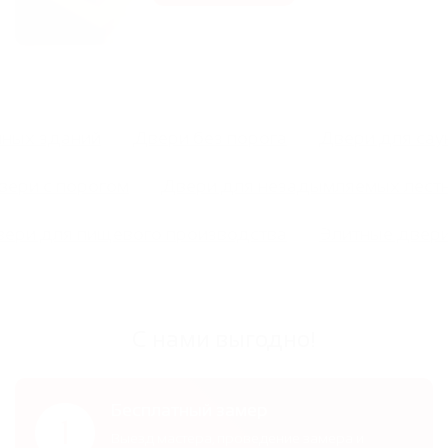
енных зданий
Двери без порога
Двери для са
ери с порогом
Двери для незадымляемых лестни
вери для пищевого производства
Элитные две
С нами выгодно!
Бесплатный замер
1
Выезд мастера, проведение замера и