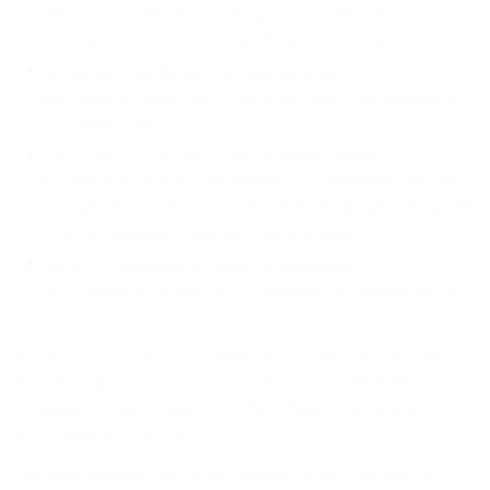
плита, который не передает высокую температуру через
полотно и коробку в зону свободную от пожара;
уплотнение притвора — противодымный +
противопожарная лента. Они исключают сквозняки при
закрытой двери;
запорные устройства — стандартный комплект -
противопожарный замок FUARO с нажимными ручками, с
сохранением работоспособности под действием пламени
и экстремальных температурных значений;
петли — Усиленные на опорном подшипнике, D - 22 мм 3
шт с количеством циклов открывания/закрывания более
10 000.
Цена указана за типовой размер по коробке , (возможен
любой размер), вес/масса готовой конструкции от 90 кг,
толщина полотна, толщина коробки, обналичка стальная
полоса шириной 50 мм.
Для информации: при заказе, вы можете выбрать цвет и