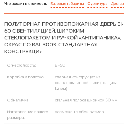
Что входит в стоимость
Базовые габариты
Фурнитура
Доставка
ПОЛУТОРНАЯ ПРОТИВОПОЖАРНАЯ ДВЕРЬ EI-
60 С ВЕНТИЛЯЦИЕЙ, ШИРОКИМ
СТЕКЛОПАКЕТОМ И РУЧКОЙ «АНТИПАНИКА»,
ОКРАС ПО RAL 3003: СТАНДАРТНАЯ
КОНСТРУКЦИЯ
Огнестойкость:
EI-60
Коробка и полотно:
сварная конструкция из
холоднокатанной стали (толщина
1,2 мм)
Обналичка:
стальная полоса шириной 50 мм
Изготовление вашего
возможен любой размер
размера: