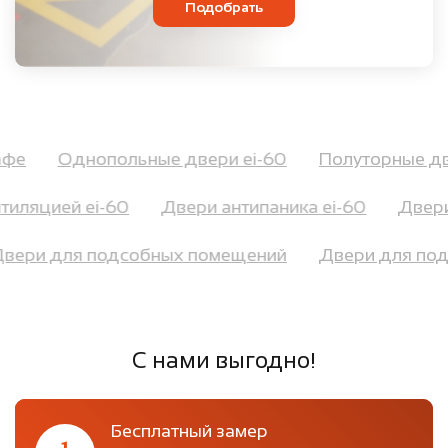
Подобрать
 кафе
Однопольные двери ei-60
Полуторные д
иляцией ei-60
Двери антипаника ei-60
Двери 
Двери для подсобных помещений
Двери для п
С нами выгодно!
Бесплатный замер