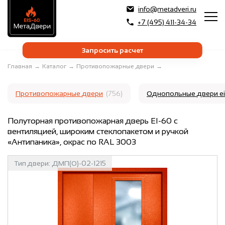
info@metadveri.ru
+7 (495) 411-34-34
Запросить расчет
Главная
→
Каталог
→
Противопожарные двери
→
Противопожарные двери
(756)
Однопольные двери e
Полуторная противопожарная дверь EI-60 с
вентиляцией, широким стеклопакетом и ручкой
«Антипаника», окрас по RAL 3003
Тип двери:
ДМП(О)-02-1215