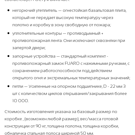
негорючий утеплитель — огнестойкая базальтовая плита,
который не передает высокую температуру через
полотно и коробку в зону свободную от пожара;
уплотнительные контуры — противодымный +
противопожарная лента. Они исключают сквозняки при
запертой двери;
запорные устройства — стандартный комплект -
противопожарный замок FUARO с нажимными ручками, с
сохранением работоспособности под действием
открытого огня и экстремальных температурных значений;
петли — Усиленные на опорном подшипнике, D - 22 мм 3
шт с количеством циклов открывания/закрывания более
10 000.
Стоимость изготовления указана за базовый размер по
коробке , (возможен любой размер), вес/масса готовой
конструкции от 90 кг, толщина полотна, толщина коробки,
обналичка стальная полоса шириной 50 мм.