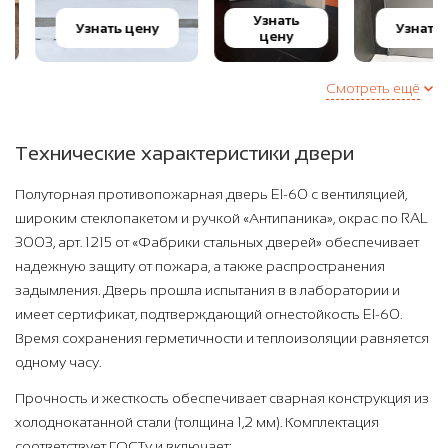
Узнать
Узнать цену
Узнать це
цену
Смотреть ещё
Технические характеристики двери
Полуторная противопожарная дверь EI-60 с вентиляцией,
широким стеклопакетом и ручкой «Антипаника», окрас по RAL
3003, арт. 1215 от «Фабрики стальных дверей» обеспечивает
надежную защиту от пожара, а также распространения
задымления. Дверь прошла испытания в в лаборатории и
имеет сертификат, подтверждающий огнестойкость EI-60.
Время сохранения герметичности и теплоизоляции равняется
одному часу.
Прочность и жесткость обеспечивает сварная конструкция из
холоднокатанной стали (толщина 1,2 мм). Комплектация
соответствует ГОСТу и включает: