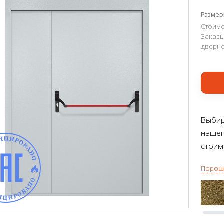
Размер
Стоимо
Заказы
дверно
Выбир
нашег
стоим
Порош