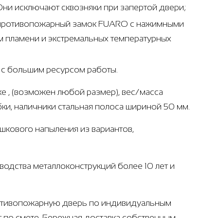
Они исключают сквозняки при запертой двери;
- противопожарный замок FUARO с нажимными
м пламени и экстремальных температурных
т с большим ресурсом работы.
е , (возможен любой размер), вес/масса
бки, наличники стальная полоса шириной 50 мм.
ошкового напыления из вариантов,
одства металлоконструкций более 10 лет и
противопожарную дверь по индивидуальным
т по смете. Бережная доставка собственным