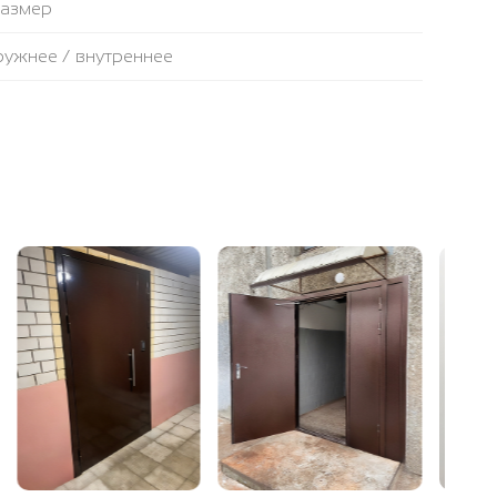
размер
аружнее / внутреннее
противопожарная лента
ьтовая плита