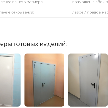
вление вашего размера:
возможен любой 
ление открывания:
левое / правое, н
крывания:
180 градусов
тель:
противодымный + 
еры готовых изделий:
ение полотна и коробки:
огнестойкая базал