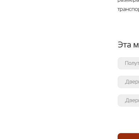
транспо
Эта м
Полут
Двер
Двер