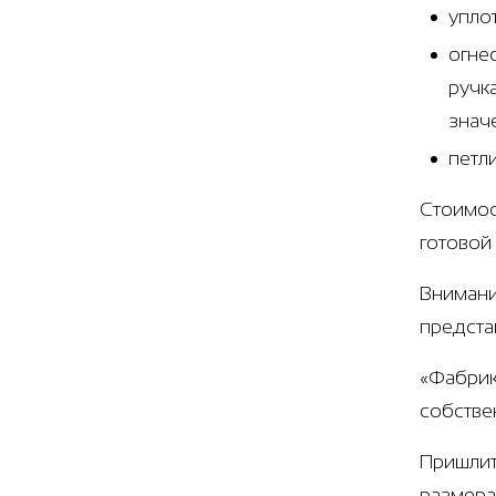
упло
огне
ручк
знач
петл
Стоимос
готовой
Внимани
предста
«Фабрик
собстве
Пришлит
размера