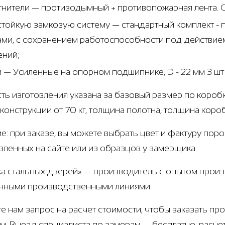
тнители — противодымный + противопожарная лента. 
стойкую замковую систему — стандартный комплект 
ами, с сохранением работоспособности под действие
ений;
и — Усиленные на опорном подшипнике, D - 22 мм 3 ш
ть изготовления указана за базовый размер по коробк
 конструкции от 70 кг, толщина полотна, толщина коро
е: при заказе, вы можете выбрать цвет и фактуру пор
вленных на сайте или из образцов у замерщика.
а стальных дверей» — производитель с опытом произв
нными производственными линиями.
е нам запрос на расчет стоимости, чтобы заказать 
м. Выезд специалиста по замерам — бесплатно, расче