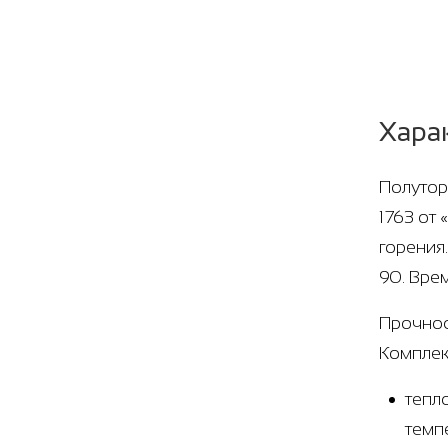
Хара
Полутор
1763 от
горения
90. Вре
Прочнос
Комплек
тепл
темп