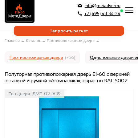
info@metadveri.ru
+7 (495) 411-34-34
Запросить расчет
Главная
→
Каталог
→
Противопожарные двери
→
Противопожарные двери
(756)
Однопольные двери e
Полуторная противопожарная дверь EI-60 с верхней
вставкой и ручкой «Антипаника», окрас по RAL 5002
Тип двери:
ДМП-02-1639