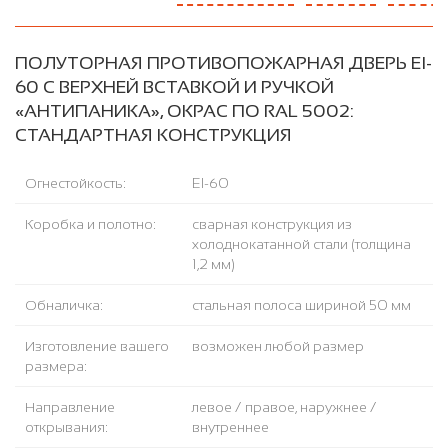
ПОЛУТОРНАЯ ПРОТИВОПОЖАРНАЯ ДВЕРЬ EI-
60 С ВЕРХНЕЙ ВСТАВКОЙ И РУЧКОЙ
«АНТИПАНИКА», ОКРАС ПО RAL 5002:
СТАНДАРТНАЯ КОНСТРУКЦИЯ
Огнестойкость:
EI-60
Коробка и полотно:
сварная конструкция из
холоднокатанной стали (толщина
1,2 мм)
Обналичка:
стальная полоса шириной 50 мм
Изготовление вашего
возможен любой размер
размера:
Направление
левое / правое, наружнее /
открывания:
внутреннее