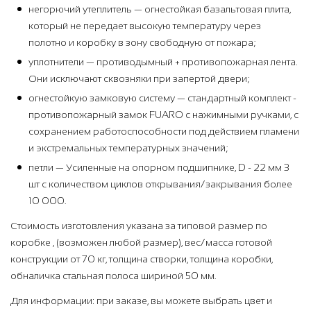
негорючий утеплитель — огнестойкая базальтовая плита,
который не передает высокую температуру через
полотно и коробку в зону свободную от пожара;
уплотнители — противодымный + противопожарная лента.
Они исключают сквозняки при запертой двери;
огнестойкую замковую систему — стандартный комплект -
противопожарный замок FUARO с нажимными ручками, с
сохранением работоспособности под действием пламени
и экстремальных температурных значений;
петли — Усиленные на опорном подшипнике, D - 22 мм 3
шт с количеством циклов открывания/закрывания более
10 000.
Стоимость изготовления указана за типовой размер по
коробке , (возможен любой размер), вес/масса готовой
конструкции от 70 кг, толщина створки, толщина коробки,
обналичка стальная полоса шириной 50 мм.
Для информации: при заказе, вы можете выбрать цвет и