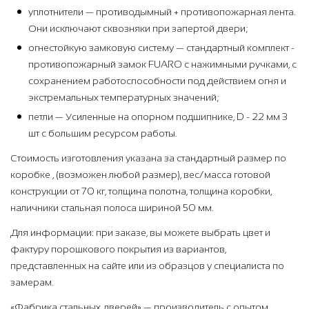
уплотнители — противодымный + противопожарная лента.
Они исключают сквозняки при запертой двери;
огнестойкую замковую систему — стандартный комплект -
противопожарный замок FUARO с нажимными ручками, с
сохранением работоспособности под действием огня и
экстремальных температурных значений;
петли — Усиленные на опорном подшипнике, D - 22 мм 3
шт с большим ресурсом работы.
Стоимость изготовления указана за стандартный размер по
коробке , (возможен любой размер), вес/масса готовой
конструкции от 70 кг, толщина полотна, толщина коробки,
наличники стальная полоса шириной 50 мм.
Для информации: при заказе, вы можете выбрать цвет и
фактуру порошкового покрытия из вариантов,
представленных на сайте или из образцов у специалиста по
замерам.
«Фабрика стальных дверей» — производитель с опытом