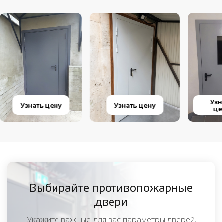
Узн
Узнать цену
Узнать цену
це
Выбирайте противопожарные
двери
Укажите важные для вас параметры дверей,