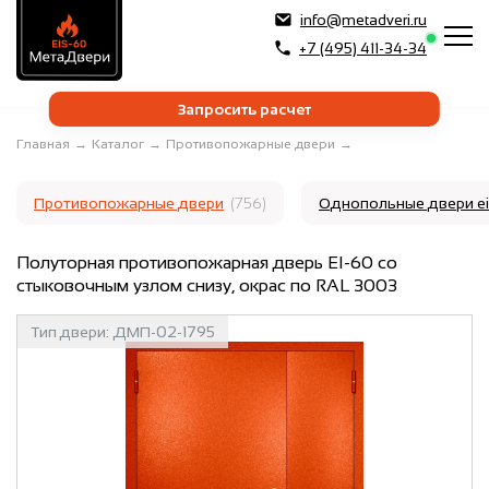
info@metadveri.ru
+7 (495) 411-34-34
Запросить расчет
Главная
→
Каталог
→
Противопожарные двери
→
Противопожарные двери
(756)
Однопольные двери e
Полуторная противопожарная дверь EI-60 со
стыковочным узлом снизу, окрас по RAL 3003
Тип двери:
ДМП-02-1795