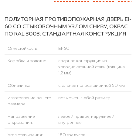
ПОЛУТОРНАЯ ПРОТИВОПОЖАРНАЯ ДВЕРЬ EI-
60 СО СТЫКОВОЧНЫМ УЗЛОМ СНИЗУ, ОКРАС
ПО RAL 3003: СТАНДАРТНАЯ КОНСТРУКЦИЯ
Огнестойкость:
EI-60
Коробка и полотно:
сварная конструкция из
холоднокатанной стали (толщина
1,2 мм)
Обналичка:
стальная полоса шириной 50 мм
Изготовление вашего
возможен любой размер
размера:
Направление
левое / правое, наружнее /
открывания:
внутреннее
Угол открывания:
180 градусов