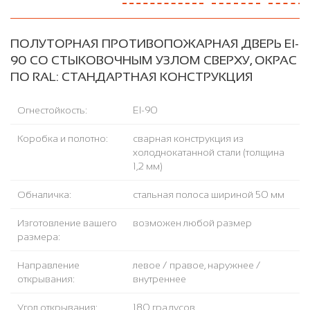
ПОЛУТОРНАЯ ПРОТИВОПОЖАРНАЯ ДВЕРЬ EI-
90 СО СТЫКОВОЧНЫМ УЗЛОМ СВЕРХУ, ОКРАС
ПО RAL: СТАНДАРТНАЯ КОНСТРУКЦИЯ
Огнестойкость:
EI-90
Коробка и полотно:
сварная конструкция из
холоднокатанной стали (толщина
1,2 мм)
Обналичка:
стальная полоса шириной 50 мм
Изготовление вашего
возможен любой размер
размера:
Направление
левое / правое, наружнее /
открывания:
внутреннее
Угол открывания:
180 градусов