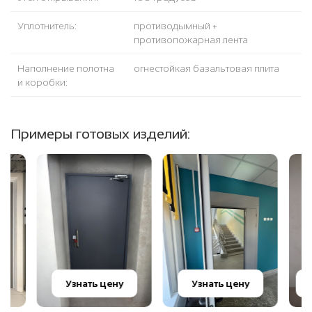
Уплотнитель:
противодымный +
противопожарная лента
Наполнение полотна
огнестойкая базальтовая плита
и коробки:
Примеры готовых изделий:
Узна
Узнать цену
Узнать цену
цен