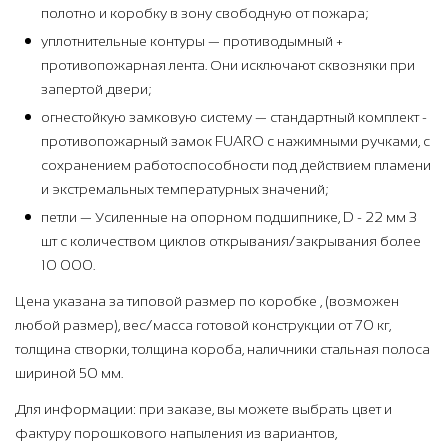
полотно и коробку в зону свободную от пожара;
уплотнительные контуры — противодымный +
противопожарная лента. Они исключают сквозняки при
запертой двери;
огнестойкую замковую систему — стандартный комплект -
противопожарный замок FUARO с нажимными ручками, с
сохранением работоспособности под действием пламени
и экстремальных температурных значений;
петли — Усиленные на опорном подшипнике, D - 22 мм 3
шт с количеством циклов открывания/закрывания более
10 000.
Цена указана за типовой размер по коробке , (возможен
любой размер), вес/масса готовой конструкции от 70 кг,
толщина створки, толщина короба, наличники стальная полоса
шириной 50 мм.
Для информации: при заказе, вы можете выбрать цвет и
фактуру порошкового напыления из вариантов,