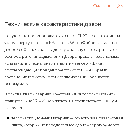
Смотреть ещё
Технические характеристики двери
Полуторная противопожарная дверь EI-90 со стыковочным
узлом сверху, окрас по RAL, арт. 1766 от «Фабрики стальных
дверей» обеспечивает надежную защиту от пожара, а также
распространения задымления. Дверь прошла независимые
испытания в специальных печах и имеет сертификат,
подтверждающий предел огнестойкости EI-90. Время
сохранения герметичности и теплоизоляции равняется
одному часу.
В основе двери сварная конструкция из холоднокатанной
стали (толщина 1,2 мм). Комплектация соответствует ГОСТу и
включает:
теплоизоляционный материал — огнестойкая базальтовая
плита, который не передает высокую температуру через