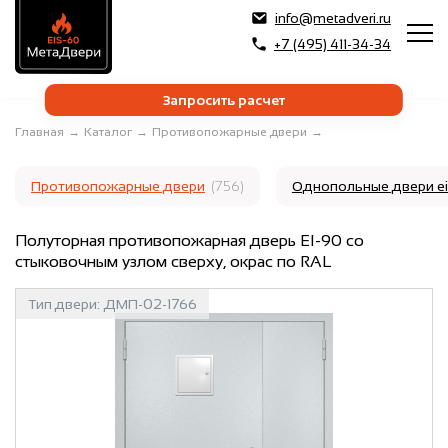
info@metadveri.ru
+7 (495) 411-34-34
Запросить расчет
Главная
→
Каталог
→
Противопожарные двери
→
Противопожарные двери
(756)
Однопольные двери e
Полуторная противопожарная дверь EI-90 со
стыковочным узлом сверху, окрас по RAL
Тип двери:
ДМП-02-1766