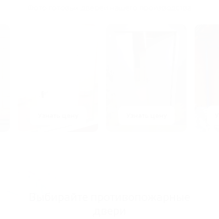
Фото готовых дверей нашего производства
Узнать цену
Узнать цену
Узнат
Выбирайте противопожарные
двери