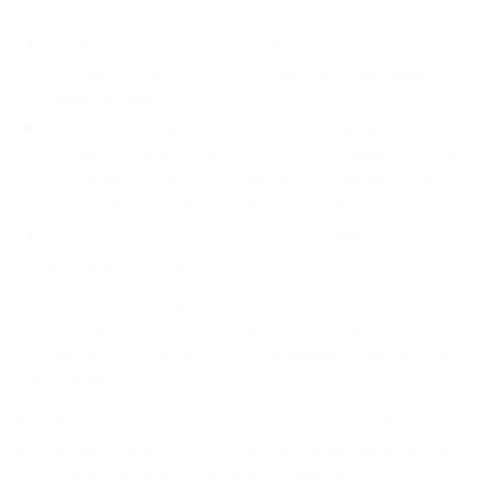
полотно и коробку в зону свободную от пожара;
уплотнительные контуры — противодымный +
противопожарная лента. Они исключают сквозняки при
запертой двери;
огнестойкую замковую систему — стандартный комплект -
противопожарный замок FUARO с нажимными ручками, с
сохранением работоспособности под действием огня и
экстремальных температурных значений;
петли — Усиленные на опорном подшипнике, D - 22 мм 3
шт с большим ресурсом работы.
Цена указана за базовый размер по коробке , (возможен
любой размер), вес/масса готовой конструкции от 70 кг,
толщина створки, толщина короба, наличники стальная полоса
шириной 50 мм.
На заметку: при заказе, вы можете выбрать цвет и фактуру
порошкового напыления из вариантов, представленных на
сайте или из образцов у мастера по замерам.