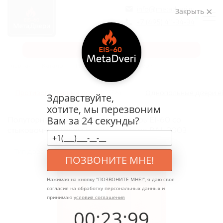
info@metadveri.ru
Закрыть
+7 (495) 411-34-34
Запросить расчет
Главная
→
Каталог
→
Противопожарные двери
→
Противопожарные двери
(756)
Однопольные двери e
Здравствуйте,
хотите, мы перезвоним
Вам за 24 секунды?
Полуторная противопожарная дверь EI-60 со
стыковочным узлом сверху, окрас по RAL 3003
Тип двери:
ДМП-02-1796
ПОЗВОНИТЕ МНЕ!
Нажимая на кнопку "
ПОЗВОНИТЕ МНЕ!
", я даю свое
согласие на обработку персональных данных и
принимаю
условия соглашения
00
:
23
:
99