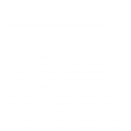
Смотреть ещё
Технические характеристики двери
Полуторная противопожарная дверь EI-60 со стыковочным
узлом сверху, окрас по RAL 3003, арт. 1796 от «Фабрики
стальных дверей» обеспечивает надежную защиту от пожара,
а также распространения токсичных продуктов горения.
Дверь прошла независимые испытания в условиях открытого
горения и имеет сертификат, подтверждающий предел
огнестойкости EI-60. Время сохранения герметичности и
теплоизоляции равняется одному часу.
Прочность и жесткость обеспечивает сварная конструкция из
холоднокатанной стали (толщина 1,2 мм). Комплектация
соответствует ГОСТу и включает:
теплоизоляционный материал — огнестойкая базальтовая
плита, который не передает высокую температуру через