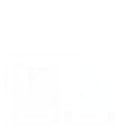
Уплотнитель:
противодымный +
противопожарная лента
Наполнение полотна
огнестойкая базальтовая плита
и коробки:
Примеры готовых изделий:
Узнать цену
Узнать цену
У