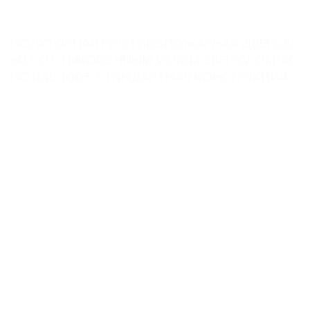
ПОЛУТОРНАЯ ПРОТИВОПОЖАРНАЯ ДВЕРЬ EI-
60 СО СТЫКОВОЧНЫМ УЗЛОМ СВЕРХУ, ОКРАС
ПО RAL 3003: СТАНДАРТНАЯ КОНСТРУКЦИЯ
Огнестойкость:
EI-60
Коробка и полотно:
сварная конструкция из
холоднокатанной стали (толщина
1,2 мм)
Обналичка:
стальная полоса шириной 50 мм
Изготовление вашего
возможен любой размер
размера:
Направление
левое / правое, наружнее /
открывания:
внутреннее
Угол открывания:
180 градусов