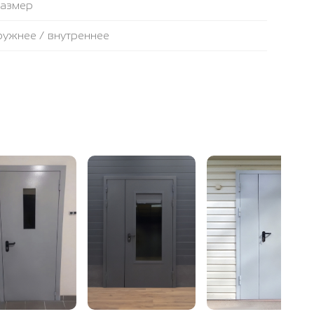
размер
аружнее / внутреннее
противопожарная лента
ьтовая плита