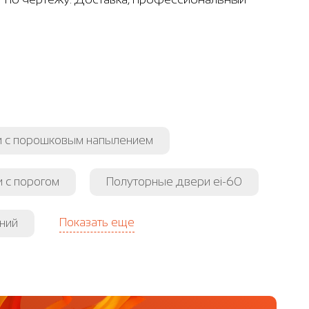
 с порошковым напылением
 с порогом
Полуторные двери ei-60
Показать еще
ний