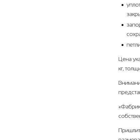
упло
закр
запо
сохр
петл
Цена ук
кг, тол
Внимани
предста
«Фабрик
собстве
Пришлит
размера