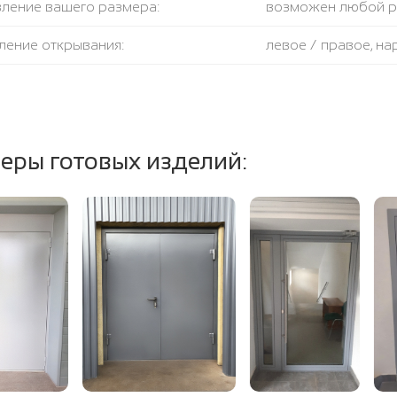
вление вашего размера:
возможен любой 
ление открывания:
левое / правое, н
крывания:
180 градусов
тель:
противодымный + 
еры готовых изделий:
ение полотна и коробки:
огнестойкая базал