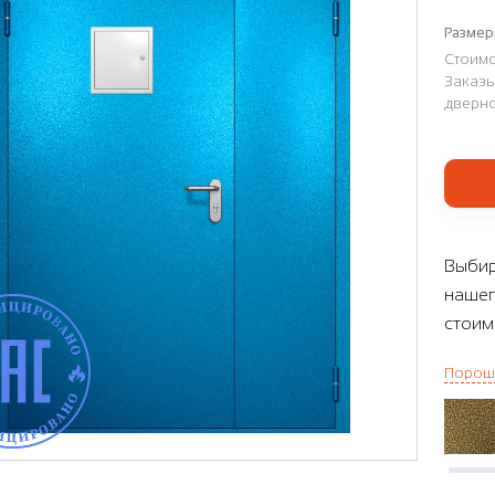
Размер
Стоимо
Заказы
дверно
Выбир
нашег
стоим
Порош