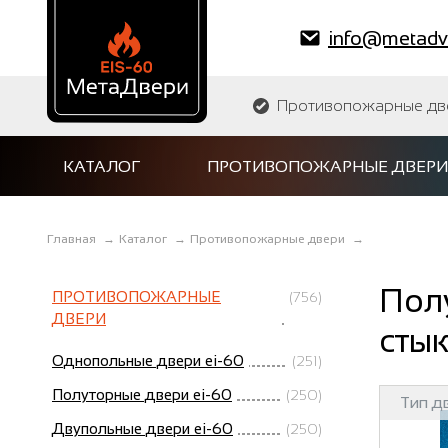
info@metadve
Противопожарные двер
КАТАЛОГ
ПРОТИВОПОЖАРНЫЕ ДВЕРИ
Главная
→
Каталог
→
Противопожарные двери
→
Пол
ПРОТИВОПОЖАРНЫЕ
(756)
ДВЕРИ
стык
Однопольные двери ei-60
(251)
Полуторные двери ei-60
(250)
Тип д
Двупольные двери ei-60
(250)