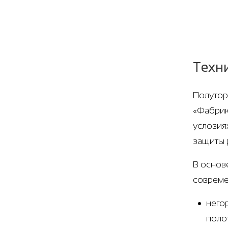
Техн
Полутор
«Фабрик
условия
защиты 
В основ
совреме
него
поло