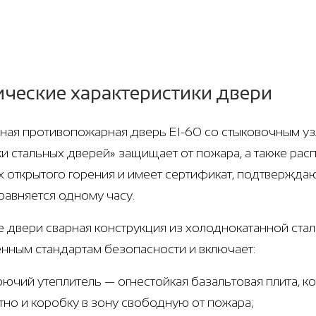
ические характеристики двери
ная противопожарная дверь EI-60 со стыковочным узло
и стальных дверей» защищает от пожара, а также рас
х открытого горения и имеет сертификат, подтвержда
равняется одному часу.
е двери сварная конструкция из холоднокатанной стали
нным стандартам безопасности и включает:
рючий утеплитель — огнестойкая базальтовая плита, 
тно и коробку в зону свободную от пожара;