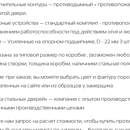
тнительные контуры — противодымный + противопожар
ытой двери;
рные устройства — стандартный комплект - противоп
анением работоспособности под действием огня и эк
и — Усиленные на опорном подшипнике, D - 22 мм 3 ш
азана за типовой размер по коробке , (возможен любо
щина створки, толщина коробки, наличники стальная по
е: при заказе, вы можете выбрать цвет и фактуру пор
вленных на сайте или из образцов у замерщика.
а стальных дверей» — компания с опытом производств
нными производственными цехами.
е нам запрос на расчет стоимости, чтобы купить пр
м. Выезд специалиста по замерам — бесплатно, расче