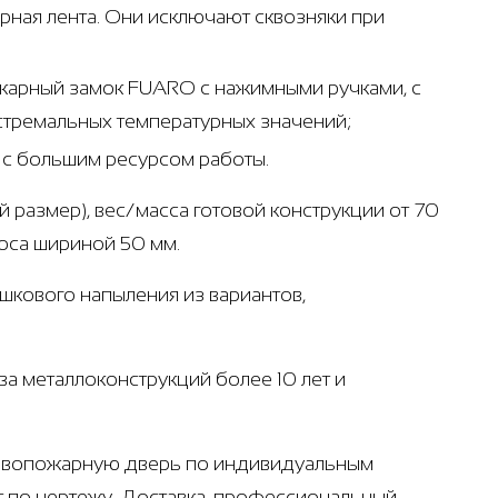
ная лента. Они исключают сквозняки при
ожарный замок FUARO с нажимными ручками, с
стремальных температурных значений;
т с большим ресурсом работы.
й размер), вес/масса готовой конструкции от 70
лоса шириной 50 мм.
ошкового напыления из вариантов,
а металлоконструкций более 10 лет и
отивопожарную дверь по индивидуальным
т по чертежу. Доставка, профессиональный