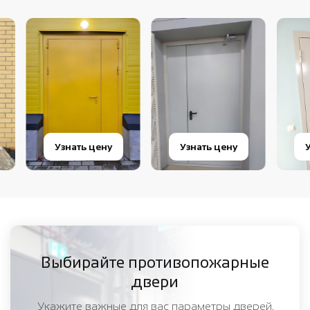
Узнать цену
Узнать цену
Узнат
Выбирайте противопожарные
двери
Укажите важные для вас параметры дверей,