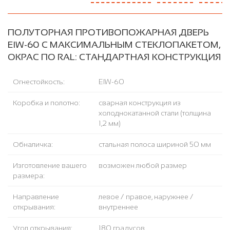
ПОЛУТОРНАЯ ПРОТИВОПОЖАРНАЯ ДВЕРЬ
EIW-60 С МАКСИМАЛЬНЫМ СТЕКЛОПАКЕТОМ,
ОКРАС ПО RAL: СТАНДАРТНАЯ КОНСТРУКЦИЯ
Огнестойкость:
EIW-60
Коробка и полотно:
сварная конструкция из
холоднокатанной стали (толщина
1,2 мм)
Обналичка:
стальная полоса шириной 50 мм
Изготовление вашего
возможен любой размер
размера:
Направление
левое / правое, наружнее /
открывания:
внутреннее
Угол открывания:
180 градусов