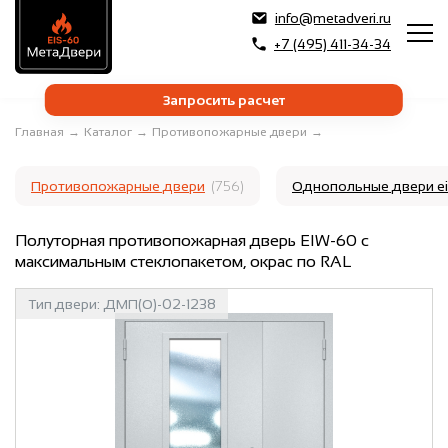
info@metadveri.ru
+7 (495) 411-34-34
Запросить расчет
Главная
→
Каталог
→
Противопожарные двери
→
Противопожарные двери
(756)
Однопольные двери e
Полуторная противопожарная дверь EIW-60 с
максимальным стеклопакетом, окрас по RAL
Тип двери:
ДМП(О)-02-1238