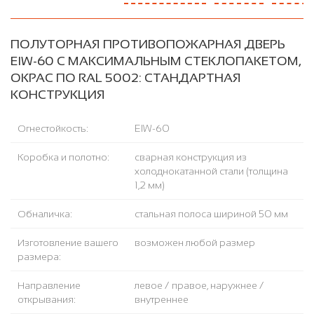
ПОЛУТОРНАЯ ПРОТИВОПОЖАРНАЯ ДВЕРЬ
EIW-60 С МАКСИМАЛЬНЫМ СТЕКЛОПАКЕТОМ,
ОКРАС ПО RAL 5002: СТАНДАРТНАЯ
КОНСТРУКЦИЯ
Огнестойкость:
EIW-60
Коробка и полотно:
сварная конструкция из
холоднокатанной стали (толщина
1,2 мм)
Обналичка:
стальная полоса шириной 50 мм
Изготовление вашего
возможен любой размер
размера:
Направление
левое / правое, наружнее /
открывания:
внутреннее