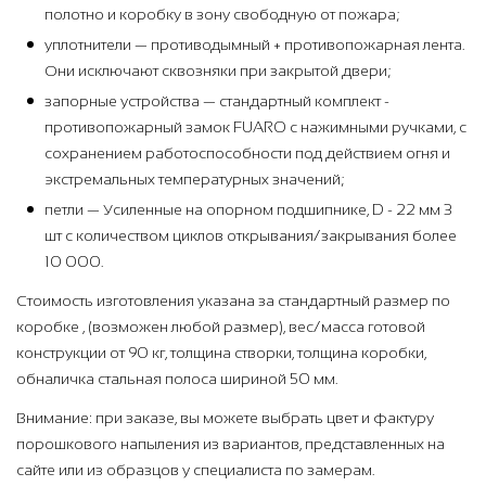
полотно и коробку в зону свободную от пожара;
уплотнители — противодымный + противопожарная лента.
Они исключают сквозняки при закрытой двери;
запорные устройства — стандартный комплект -
противопожарный замок FUARO с нажимными ручками, с
сохранением работоспособности под действием огня и
экстремальных температурных значений;
петли — Усиленные на опорном подшипнике, D - 22 мм 3
шт с количеством циклов открывания/закрывания более
10 000.
Стоимость изготовления указана за стандартный размер по
коробке , (возможен любой размер), вес/масса готовой
конструкции от 90 кг, толщина створки, толщина коробки,
обналичка стальная полоса шириной 50 мм.
Внимание: при заказе, вы можете выбрать цвет и фактуру
порошкового напыления из вариантов, представленных на
сайте или из образцов у специалиста по замерам.