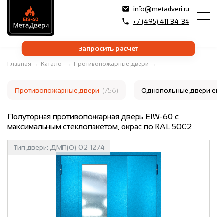
info@metadveri.ru
+7 (495) 411-34-34
Запросить расчет
Главная
→
Каталог
→
Противопожарные двери
→
Противопожарные двери
(756)
Однопольные двери e
Полуторная противопожарная дверь EIW-60 с
максимальным стеклопакетом, окрас по RAL 5002
Тип двери:
ДМП(О)-02-1274