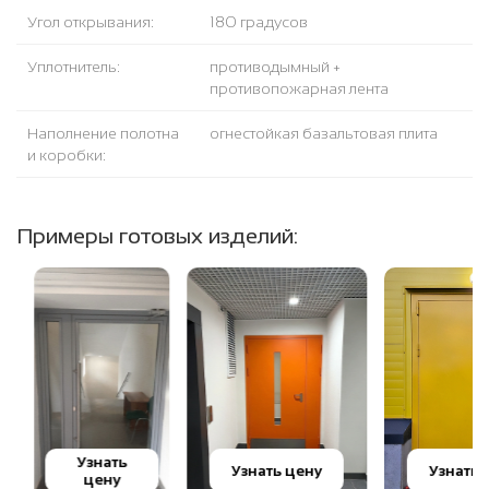
Угол открывания:
180 градусов
Уплотнитель:
противодымный +
противопожарная лента
Наполнение полотна
огнестойкая базальтовая плита
и коробки:
Примеры готовых изделий:
Узнать
Узнать цену
Узнать це
цену