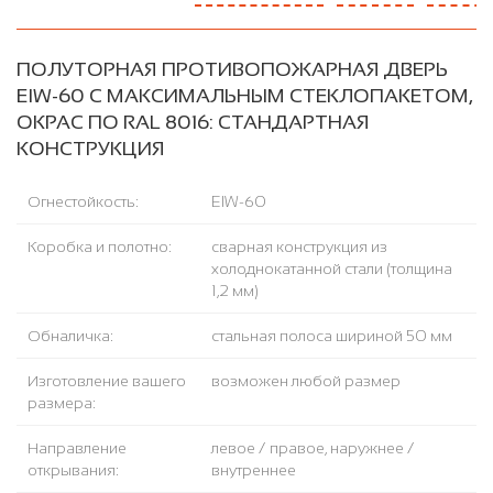
ПОЛУТОРНАЯ ПРОТИВОПОЖАРНАЯ ДВЕРЬ
EIW-60 С МАКСИМАЛЬНЫМ СТЕКЛОПАКЕТОМ,
ОКРАС ПО RAL 8016: СТАНДАРТНАЯ
КОНСТРУКЦИЯ
Огнестойкость:
EIW-60
Коробка и полотно:
сварная конструкция из
холоднокатанной стали (толщина
1,2 мм)
Обналичка:
стальная полоса шириной 50 мм
Изготовление вашего
возможен любой размер
размера:
Направление
левое / правое, наружнее /
открывания:
внутреннее