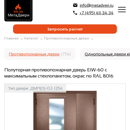
info@metadveri.ru
+7 (495) 411-34-34
Запросить расчет
Главная
→
Каталог
→
Противопожарные двери
→
Противопожарные двери
(756)
Однопольные двери e
Полуторная противопожарная дверь EIW-60 с
максимальным стеклопакетом, окрас по RAL 8016
Тип двери:
ДМП(О)-02-1256