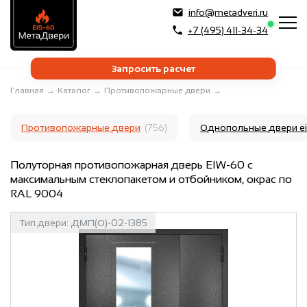
info@metadveri.ru
+7 (495) 411-34-34
Запросить расчет
Главная
→
Каталог
→
Противопожарные двери
→
Противопожарные двери
(756)
Однопольные двери e
Полуторная противопожарная дверь EIW-60 с
максимальным стеклопакетом и отбойником, окрас по
RAL 9004
Тип двери:
ДМП(О)-02-1385