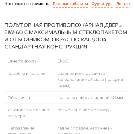
Что входит в стоимость
Базовые габариты
Фурнитура
Доставка
ПОЛУТОРНАЯ ПРОТИВОПОЖАРНАЯ ДВЕРЬ
EIW-60 С МАКСИМАЛЬНЫМ СТЕКЛОПАКЕТОМ
И ОТБОЙНИКОМ, ОКРАС ПО RAL 9004:
СТАНДАРТНАЯ КОНСТРУКЦИЯ
Огнестойкость:
EI-60
Коробка и полотно:
сварная конструкция из
холоднокатанной стали (толщина
1,2 мм)
Обналичка:
стальная полоса шириной 50 мм
Изготовление вашего
возможен любой размер
размера:
Направление
левое / правое, наружнее /