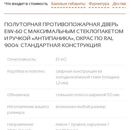
Что входит в стоимость
Базовые габариты
Фурнитура
Доставка
ПОЛУТОРНАЯ ПРОТИВОПОЖАРНАЯ ДВЕРЬ
EIW-60 С МАКСИМАЛЬНЫМ СТЕКЛОПАКЕТОМ
И РУЧКОЙ «АНТИПАНИКА», ОКРАС ПО RAL
9004: СТАНДАРТНАЯ КОНСТРУКЦИЯ
Огнестойкость:
EI-60
Коробка и полотно:
сварная конструкция из
холоднокатанной стали (толщина
1,2 мм)
Обналичка:
стальная полоса шириной 50 мм
Изготовление вашего
возможен любой размер
размера:
Направление
левое / правое, наружнее /