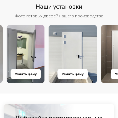
Наши установки
Фото готовых дверей нашего производства
Узнать цену
Узнать цену
Узна