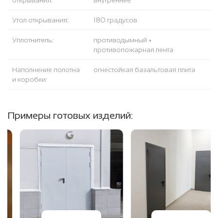
открывания:
внутреннее
Угол открывания:
180 градусов
Уплотнитель:
противодымный +
противопожарная лента
Наполнение полотна
огнестойкая базальтовая плита
и коробки:
Примеры готовых изделий: