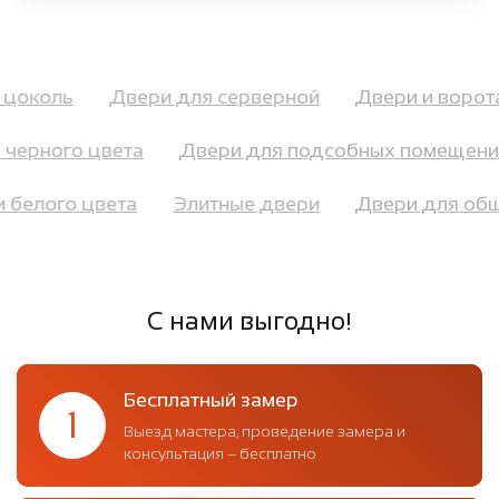
 и цоколь
Двери для серверной
Двери и воро
черного цвета
Двери для подсобных помещений
и белого цвета
Элитные двери
Двери для о
С нами выгодно!
Бесплатный замер
1
Выезд мастера, проведение замера и
консультация – бесплатно