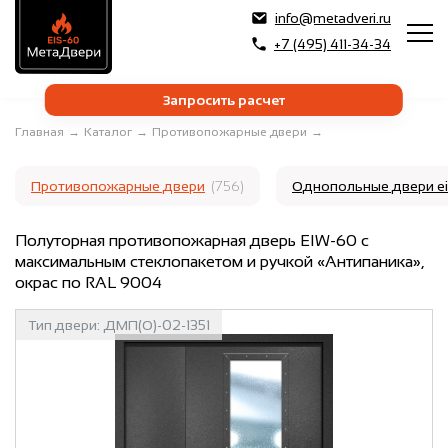
info@metadveri.ru
+7 (495) 411-34-34
Запросить расчет
Главная
→
Каталог
→
Противопожарные двери
→
Противопожарные двери
(756)
Однопольные двери e
Полуторная противопожарная дверь EIW-60 с
максимальным стеклопакетом и ручкой «Антипаника»,
окрас по RAL 9004
Тип двери:
ДМП(О)-02-1351