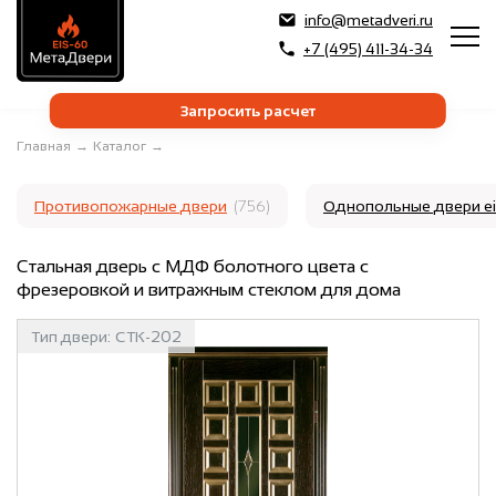
info@metadveri.ru
+7 (495) 411-34-34
Запросить расчет
Главная
→
Каталог
→
Противопожарные двери
(756)
Однопольные двери e
Стальная дверь с МДФ болотного цвета с
фрезеровкой и витражным стеклом для дома
Тип двери:
СТК-202