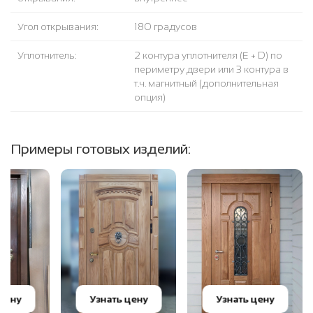
Угол открывания:
180 градусов
Уплотнитель:
2 контура уплотнителя (Е + D) по
периметру двери или 3 контура в
т.ч. магнитный (дополнительная
опция)
Примеры готовых изделий:
Узнать цену
Узнать цену
Узна