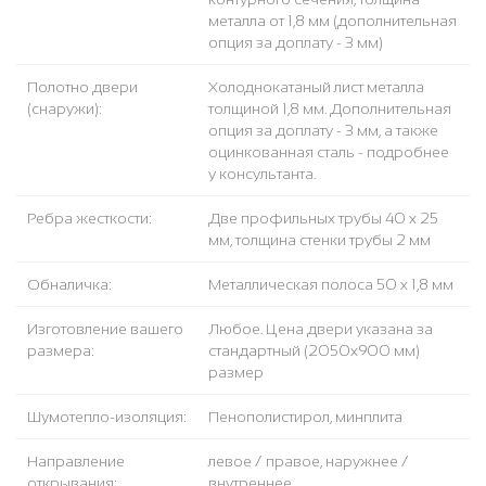
металла от 1,8 мм (дополнительная
опция за доплату - 3 мм)
Полотно двери
Холоднокатаный лист металла
(снаружи):
толщиной 1,8 мм. Дополнительная
опция за доплату - 3 мм, а также
оцинкованная сталь - подробнее
у консультанта.
Ребра жесткости:
Две профильных трубы 40 х 25
мм, толщина стенки трубы 2 мм
Обналичка:
Металлическая полоса 50 х 1,8 мм
Изготовление вашего
Любое. Цена двери указана за
размера:
стандартный (2050x900 мм)
размер
Шумотепло-изоляция:
Пенополистирол, минплита
Направление
левое / правое, наружнее /
открывания:
внутреннее