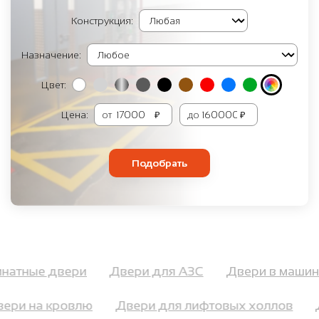
Конструкция:
Назначение:
Цвет:
Цена:
от
₽
до
₽
Подобрать
мнатные двери
Двери для АЗС
Двери в маши
ри на кровлю
Двери для лифтовых холлов
Д