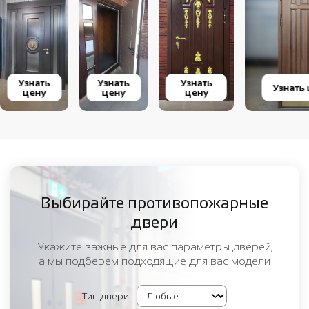
Узнать
Узнать
Узнать
Узнать
цену
цену
цену
Выбирайте противопожарные
двери
Укажите важные для вас параметры дверей,
а мы подберем подходящие для вас модели
Тип двери: