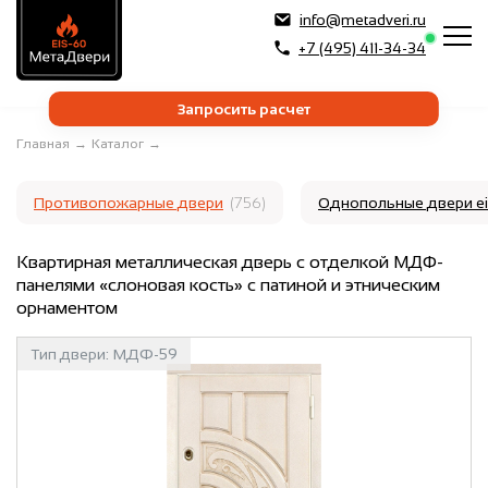
info@metadveri.ru
+7 (495) 411-34-34
Запросить расчет
Главная
→
Каталог
→
Противопожарные двери
(756)
Однопольные двери e
Квартирная металлическая дверь с отделкой МДФ-
панелями «слоновая кость» с патиной и этническим
орнаментом
Тип двери:
МДФ-59