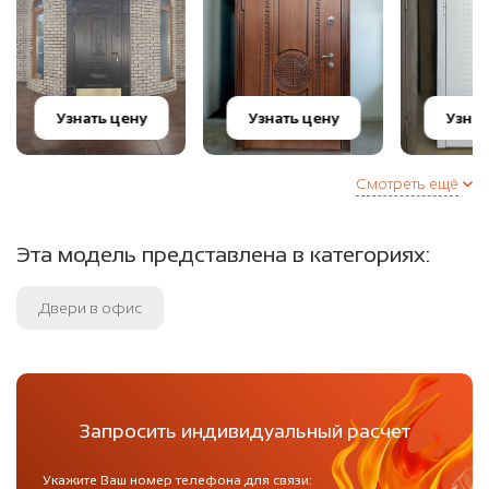
Узнать цену
Узнать цену
Узнат
Смотреть ещё
Эта модель представлена в категориях:
Двери в офис
Запросить индивидуальный расчет
Укажите Ваш номер телефона для связи: