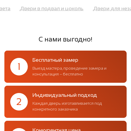
цвета
Двери в подвал и цоколь
Двери для не
С нами выгодно!
Бесплатный замер
1
Выезд мастера, проведение замера и
консультация – бесплатно
Индивидуальный подход
2
Каждая дверь изготавливается под
конкретного заказчика
Конкурентная цена