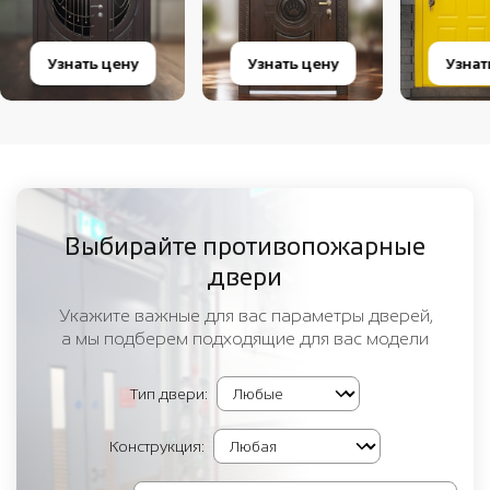
Узнать цену
Узнать цену
Узнат
Выбирайте противопожарные
двери
Укажите важные для вас параметры дверей,
а мы подберем подходящие для вас модели
Тип двери:
Конструкция: