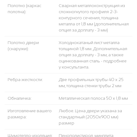
Полотно (каркас
Сварная металлоконструкция из
полотна):
сложногнутого профиля 2-3-
контурного сечения, толщина
металла от 1,8 мм (дополнительная
опция за доплату - 3 мм)
Полотно двери
Холоднокатаный лист металла
(снаружи):
толщиной 1,8 мм. Дополнительная
опция за доплату - 3 мм, а также
оцинкованная сталь - подробнее
у консультанта.
Ребра жесткости:
Две профильных трубы 40 х 25
мм, толщина стенки трубы 2 мм
Обналичка:
Металлическая полоса 50 х 1,8 мм
Изготовление вашего
Любое. Цена двери указана за
размера:
стандартный (2050x900 мм)
размер
Шумотепло-изоляция:
Пенополистирол, минплита