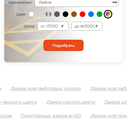
Назначение:
Цвет:
Цена:
от
₽
до
₽
Подобрать
ли
Двери для лифтовых холлов
Двери для л
черного цвета
Двери серого цвета
Двери для
орогом
Полуторные двери ei-60
Двери для те