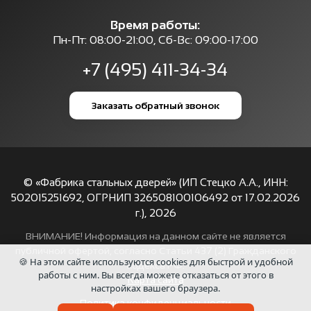
Время работы:
Пн-Пт: 08:00-21:00, Сб-Вс: 09:00-17:00
+7 (495) 411-34-34
Заказать обратный звонок
© «Фабрика стальных дверей» (ИП Стецко А.А., ИНН:
502015251692, ОГРНИП 326508100106492 от 17.02.2026
г.),
2026
ВНИМАНИЕ! Информация на данном сайте не является
публичной офертой, согласно Статьи 437 (2) Гражданского
🍪 На этом сайте используются cookies для быстрой и удобной
кодекса РФ.
работы с ним. Вы всегда можете отказаться от этого в
Карта сайта
настройках вашего браузера.
Политика конфиденциальности