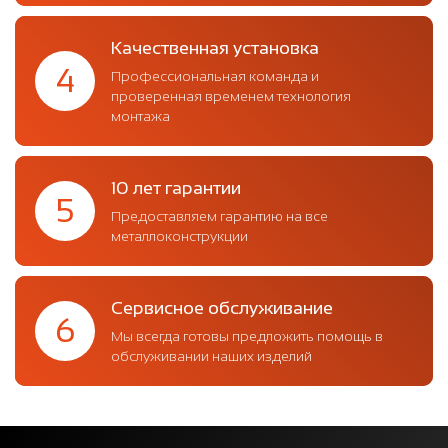
Качественная установка
4
Профессиональная команда и
проверенная временем технология
монтажа
10 лет гарантии
5
Предоставляем гарантию на все
металлоконструкции
Сервисное обслуживание
6
Мы всегда готовы предложить помощь в
обслуживании наших изделий