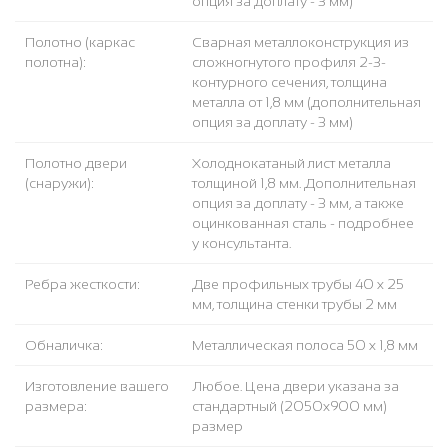
опция за доплату - 3 мм)
Полотно (каркас
Сварная металлоконструкция из
полотна):
сложногнутого профиля 2-3-
контурного сечения, толщина
металла от 1,8 мм (дополнительная
опция за доплату - 3 мм)
Полотно двери
Холоднокатаный лист металла
(снаружи):
толщиной 1,8 мм. Дополнительная
опция за доплату - 3 мм, а также
оцинкованная сталь - подробнее
у консультанта.
Ребра жесткости:
Две профильных трубы 40 х 25
мм, толщина стенки трубы 2 мм
Обналичка:
Металлическая полоса 50 х 1,8 мм
Изготовление вашего
Любое. Цена двери указана за
размера:
стандартный (2050x900 мм)
размер