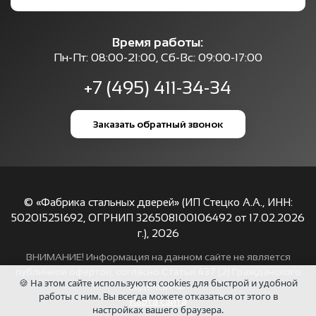
Время работы:
Пн-Пт: 08:00-21:00, Сб-Вс: 09:00-17:00
+7 (495) 411-34-34
Заказать обратный звонок
© «Фабрика стальных дверей» (ИП Стецко А.А., ИНН:
502015251692, ОГРНИП 326508100106492 от 17.02.2026
г.),
2026
ВНИМАНИЕ! Информация на данном сайте не является
публичной офертой, согласно Статьи 437 (2) Гражданского
🍪 На этом сайте используются cookies для быстрой и удобной
кодекса РФ.
работы с ним. Вы всегда можете отказаться от этого в
Карта сайта
настройках вашего браузера.