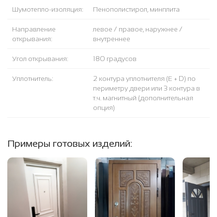
Шумотепло-изоляция:
Пенополистирол, минплита
Направление
левое / правое, наружнее /
открывания:
внутреннее
Угол открывания:
180 градусов
Уплотнитель:
2 контура уплотнителя (Е + D) по
периметру двери или 3 контура в
т.ч. магнитный (дополнительная
опция)
Примеры готовых изделий: