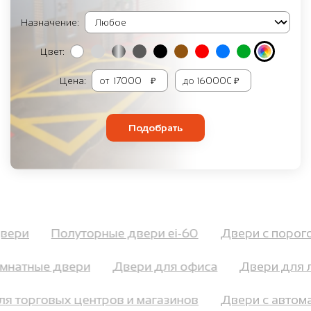
Назначение:
Цвет:
Цена:
от
₽
до
₽
Подобрать
 двери
Полуторные двери ei-60
Двери с поро
натные двери
Двери для офиса
Двери для ле
для торговых центров и магазинов
Двери с авт