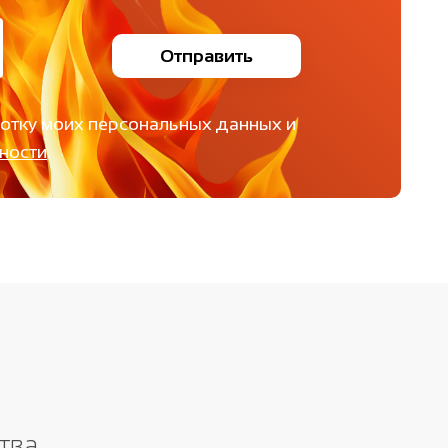
Отправить
ботку моих персональных данных и
ности
.
тва