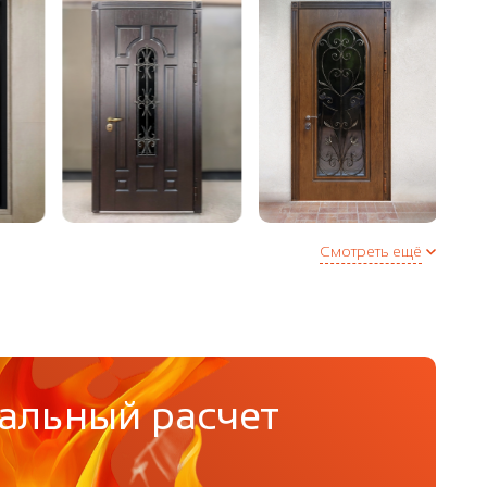
инплита
аружнее / внутреннее
еля (Е + D) по периметру двери или 3 контура в
полнительная опция)
Смотреть ещё
альный расчет