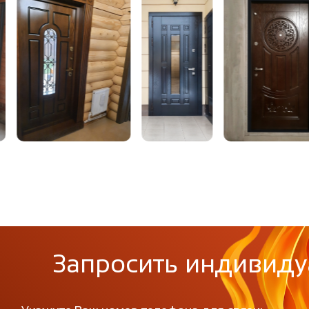
размер
пло-изоляция:
Пенополистирол, м
ление открывания:
левое / правое, н
крывания:
180 градусов
тель:
2 контура уплотнит
т.ч. магнитный (до
Запросить индивиду