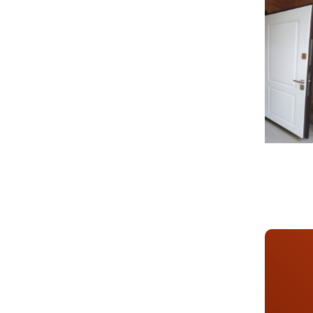
Шумоте
Направ
Угол от
Уплотни