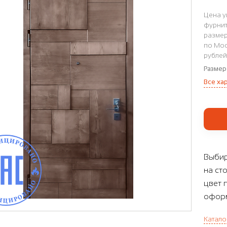
Цена у
фурнит
размер
по Мос
рублей
Размер
Все ха
Выбир
на ст
цвет 
оформ
Катало