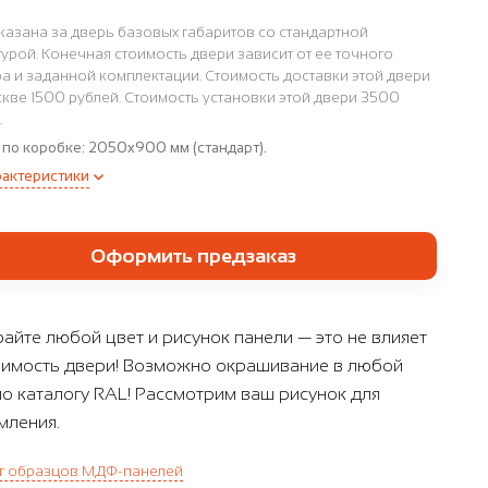
казана за дверь базовых габаритов со стандартной
урой. Конечная стоимость двери зависит от ее точного
а и заданной комплектации. Стоимость доставки этой двери
кве 1500 рублей. Стоимость установки этой двери 3500
.
 по коробке:
2050x900 мм (стандарт).
рактеристики
Оформить предзаказ
айте любой цвет и рисунок панели — это не влияет
оимость двери! Возможно окрашивание в любой
по каталогу RAL! Рассмотрим ваш рисунок для
ления.
г образцов МДФ-панелей