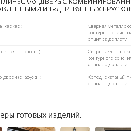
ЛЛИЧЕСКАЯ ДВЕРЬ С КОМБИНИРОВАНН
АВЛЕННЫМИ ИЗ «ДЕРЕВЯННЫХ БРУСКОВ
 (каркас):
Сварная металлоко
контурного сечения
опция за доплату - 
 (каркас полотна):
Сварная металлоко
контурного сечения
опция за доплату - 
 двери (снаружи):
Холоднокатаный ли
опция за доплату -
консультанта.
есткости:
Две профильных тр
еры готовых изделий:
чка:
Металлическая поло
вление вашего размера:
Любое. Цена двери