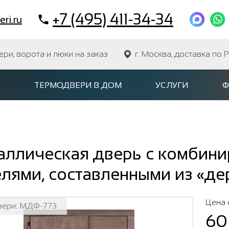
+7 (495) 411-34-34
ri.ru
и, ворота и люки на заказ
г. Москва, доставка по 
ТЕРМОДВЕРИ В ДОМ
УСЛУГИ
Ф
аллическая дверь с комбин
лями, составленными из «де
Цена 
вери:
МДФ-773
60