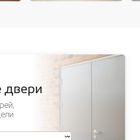
 двери
рей,
дели