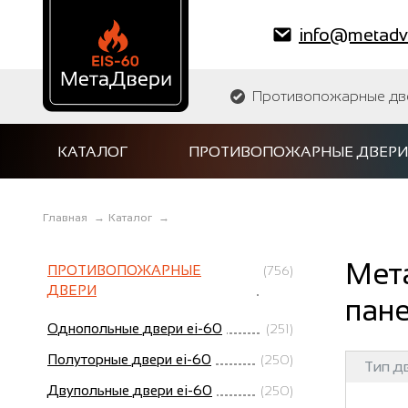
info@metadve
Противопожарные двер
КАТАЛОГ
ПРОТИВОПОЖАРНЫЕ ДВЕРИ
Главная
→
Каталог
→
Мет
ПРОТИВОПОЖАРНЫЕ
(756)
ДВЕРИ
пане
Однопольные двери ei-60
(251)
Полуторные двери ei-60
(250)
Тип д
Двупольные двери ei-60
(250)