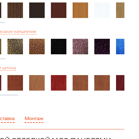
ковое напыление
г шпона
ставка
Монтаж