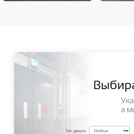
Выбир
Ука
а м
Тип двери: