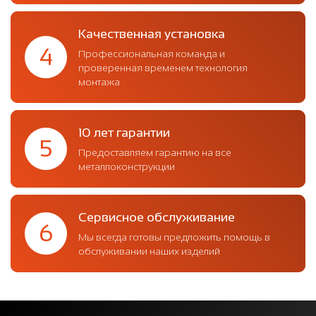
Качественная установка
4
Профессиональная команда и
проверенная временем технология
монтажа
10 лет гарантии
5
Предоставляем гарантию на все
металлоконструкции
Сервисное обслуживание
6
Мы всегда готовы предложить помощь в
обслуживании наших изделий