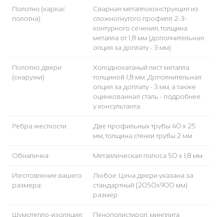
Полотно (каркас
Сварная металлоконструкция из
полотна):
сложногнутого профиля 2-3-
контурного сечения, толщина
металла от 1,8 мм (дополнительная
опция за доплату - 3 мм)
Полотно двери
Холоднокатаный лист металла
(снаружи):
толщиной 1,8 мм. Дополнительная
опция за доплату - 3 мм, а также
оцинкованная сталь - подробнее
у консультанта.
Ребра жесткости:
Две профильных трубы 40 х 25
мм, толщина стенки трубы 2 мм
Обналичка:
Металлическая полоса 50 х 1,8 мм
Изготовление вашего
Любое. Цена двери указана за
размера:
стандартный (2050x900 мм)
размер
Шумотепло-изоляция:
Пенополистирол, минплита