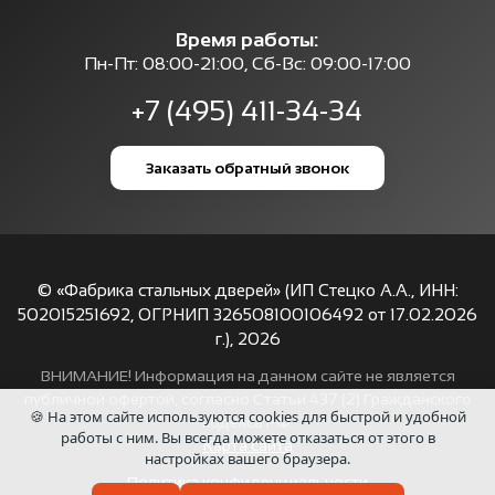
Время работы:
Пн-Пт: 08:00-21:00, Сб-Вс: 09:00-17:00
+7 (495) 411-34-34
Заказать обратный звонок
© «Фабрика стальных дверей» (ИП Стецко А.А., ИНН:
502015251692, ОГРНИП 326508100106492 от 17.02.2026
г.),
2026
ВНИМАНИЕ! Информация на данном сайте не является
публичной офертой, согласно Статьи 437 (2) Гражданского
🍪 На этом сайте используются cookies для быстрой и удобной
кодекса РФ.
работы с ним. Вы всегда можете отказаться от этого в
Карта сайта
настройках вашего браузера.
Политика конфиденциальности