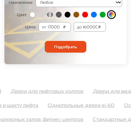
Назначение:
Цвет:
Цена:
от
₽
до
₽
Подобрать
ТП
Двери для лифтовых холлов
Двери для м
и шахту лифта
Однопольные двери ei-60
Ост
ренажерных залов, фитнес-центров
Стандартные