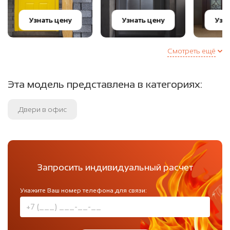
Узнать цену
Узнать цену
Узн
Смотреть ещё
Эта модель представлена в категориях:
Двери в офис
Запросить индивидуальный расчет
Укажите Ваш номер телефона для связи: