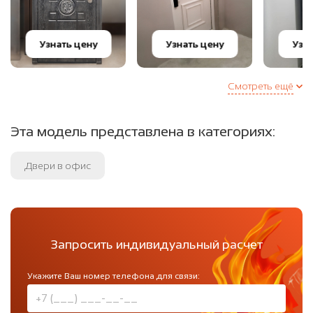
Узнать цену
Узнать цену
Узн
Смотреть ещё
Эта модель представлена в категориях:
Двери в офис
Запросить индивидуальный расчет
Укажите Ваш номер телефона для связи: