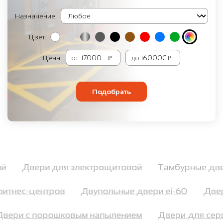
Назначение:
Цвет:
Цена:
от
₽
до
₽
Подобрать
ний
Двери для электрощитовой
Тамбурные д
итнес-центров
Двупольные двери ei-60
Двери
Двери с порошковым напылением
Двери для с