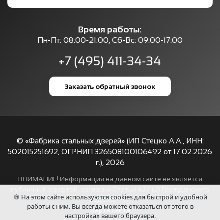
Время работы:
Пн-Пт: 08:00-21:00, Сб-Вс: 09:00-17:00
+7 (495) 411-34-34
Заказать обратный звонок
© «Фабрика стальных дверей» (ИП Стецко А.А., ИНН:
502015251692, ОГРНИП 326508100106492 от 17.02.2026
г.),
2026
ВНИМАНИЕ! Информация на данном сайте не является
публичной офертой, согласно Статьи 437 (2) Гражданского
🍪 На этом сайте используются cookies для быстрой и удобной
кодекса РФ.
работы с ним. Вы всегда можете отказаться от этого в
Карта сайта
настройках вашего браузера.