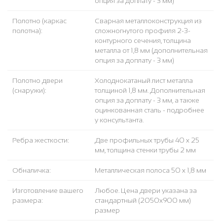
опция за доплату - 3 мм)
Полотно (каркас
Сварная металлоконструкция из
полотна):
сложногнутого профиля 2-3-
контурного сечения, толщина
металла от 1,8 мм (дополнительная
опция за доплату - 3 мм)
Полотно двери
Холоднокатаный лист металла
(снаружи):
толщиной 1,8 мм. Дополнительная
опция за доплату - 3 мм, а также
оцинкованная сталь - подробнее
у консультанта.
Ребра жесткости:
Две профильных трубы 40 х 25
мм, толщина стенки трубы 2 мм
Обналичка:
Металлическая полоса 50 х 1,8 мм
Изготовление вашего
Любое. Цена двери указана за
размера:
стандартный (2050x900 мм)
размер