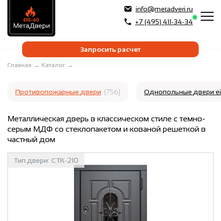
info@metadveri.ru
+7 (495) 411-34-34
Запросить расчет
Главная
→
Каталог
→
Противопожарные двери
(756)
Однопольные двери e
Металлическая дверь в классическом стиле с темно-
серым МДФ со стеклопакетом и кованой решеткой в
частный дом
Тип двери:
СТК-210