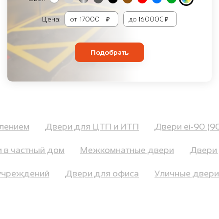
Цена:
от
₽
до
₽
Подобрать
пылением
Двери для ЦТП и ИТП
Двери ei-90 (
в частный дом
Межкомнатные двери
Двери д
х учреждений
Двери для офиса
Уличные две