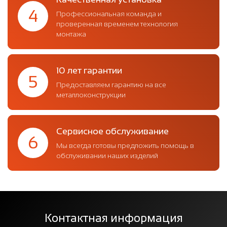
4
Профессиональная команда и
проверенная временем технология
монтажа
10 лет гарантии
5
Предоставляем гарантию на все
металлоконструкции
Сервисное обслуживание
6
Мы всегда готовы предложить помощь в
обслуживании наших изделий
Контактная информация