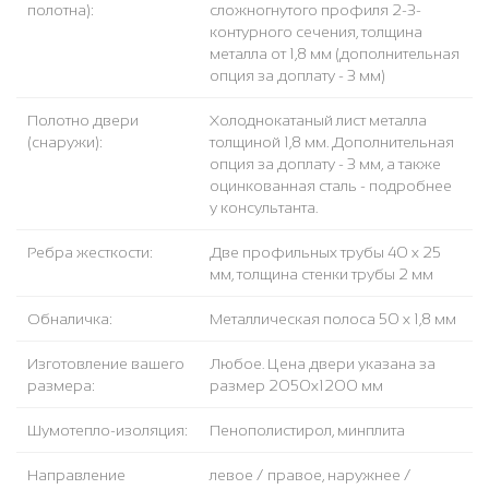
полотна):
сложногнутого профиля 2-3-
контурного сечения, толщина
металла от 1,8 мм (дополнительная
опция за доплату - 3 мм)
Полотно двери
Холоднокатаный лист металла
(снаружи):
толщиной 1,8 мм. Дополнительная
опция за доплату - 3 мм, а также
оцинкованная сталь - подробнее
у консультанта.
Ребра жесткости:
Две профильных трубы 40 х 25
мм, толщина стенки трубы 2 мм
Обналичка:
Металлическая полоса 50 х 1,8 мм
Изготовление вашего
Любое. Цена двери указана за
размера:
размер 2050х1200 мм
Шумотепло-изоляция:
Пенополистирол, минплита
Направление
левое / правое, наружнее /