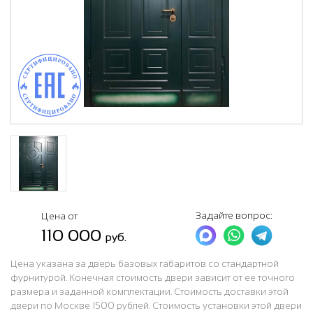
Задайте вопрос:
Цена от
110 000
руб.
Цена указана за дверь базовых габаритов со стандартной
фурнитурой. Конечная стоимость двери зависит от ее точного
размера и заданной комплектации. Стоимость доставки этой
двери по Москве 1500 рублей. Стоимость установки этой двери