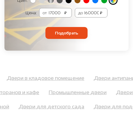
Цвет:
Цена:
от
₽
до
₽
Подобрать
ы
Двери в кладовое помещение
Двери антипа
оранов и кафе
Промышленные двери
Двери 
орной
Двери для детского сада
Двери для п